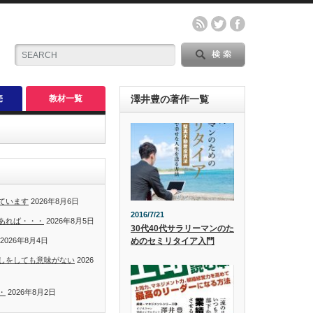
売
教材一覧
澤井豊の著作一覧
ています
2026年8月6日
2016/7/21
あれば・・・
2026年8月5日
30代40代サラリーマンのた
めのセミリタイア入門
2026年8月4日
しをしても意味がない
2026
・
2026年8月2日