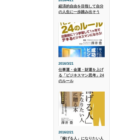
2016/4/21
経済的自由を目指して自分
の人生に一歩踏み出そう
2016/3/21
仕事運・金運・財運を上げ
る「ビジネスマン思考」24
のルール
2016/2/21
「稼げる人」になりたい人