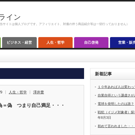
ライン
当サイトは個人ブログです。アフィリエイト、対価の伴う商品紹介等は一切行っておりません）
ビジネス・経営
人生・哲学
自己啓発
営業・販
新着記事
１０年あれば人は変わっ
/9
人生・哲学
澤井豊
自業自得という謙虚さが
電球を発明したのは誰？
為＝偽 つまり自己満足・・・
戦犯（イジメ対象者）探
年8月3日
初めて言われました・・