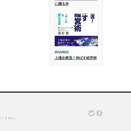
に贈る本
2015/8/21
上場企業流！伸ばす経営術
おりません）