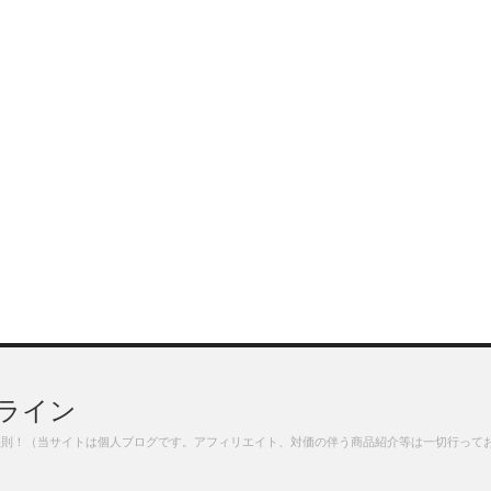
ライン
法則！（当サイトは個人ブログです。アフィリエイト、対価の伴う商品紹介等は一切行って