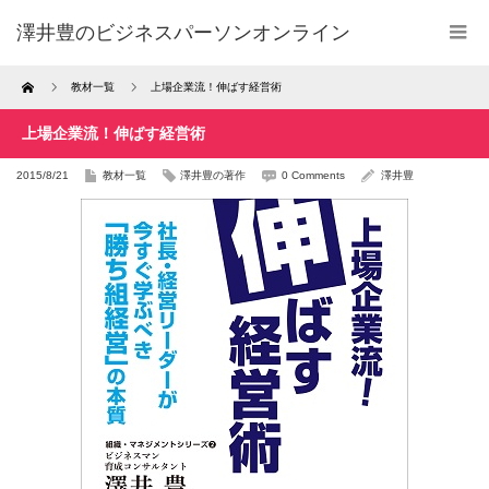
澤井豊のビジネスパーソンオンライン
Home
教材一覧
上場企業流！伸ばす経営術
上場企業流！伸ばす経営術
2015/8/21
教材一覧
澤井豊の著作
0 Comments
澤井豊