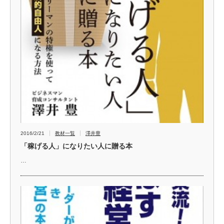
2016/2/21
教材一覧
澤井豊
「稼げる人」になりたい人に贈る本
…