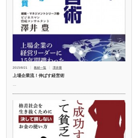
2015/8/21
教材一覧
澤井豊
上場企業流！伸ばす経営術
…