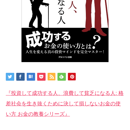
『投資して成功する人、浪費して貧乏になる人: 格
差社会を生き抜くために決して損しないお金の使
い方 お金の教養シリーズ』