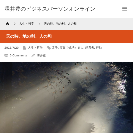
澤井豊のビジネスパーソンオンライン
Home
人生・哲学
天の時、地の利、人の和
天の時、地の利、人の和
2015/7/20
人生・哲学
孟子
,
実業で成功する人
,
経営者
,
行動
0 Comments
澤井豊