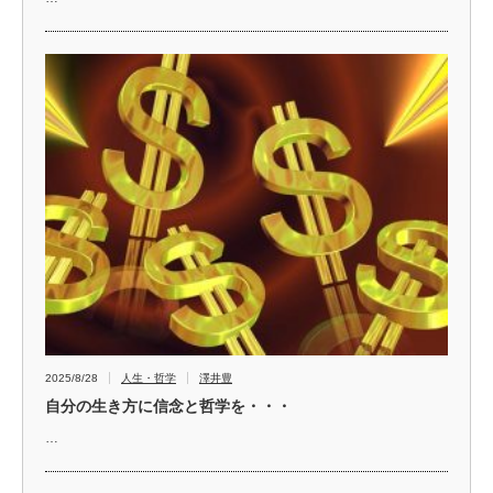
2025/8/28
人生・哲学
澤井豊
自分の生き方に信念と哲学を・・・
…