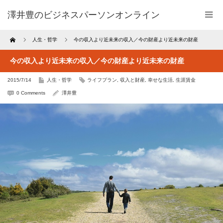
澤井豊のビジネスパーソンオンライン
Home
人生・哲学
今の収入より近未来の収入／今の財産より近未来の財産
今の収入より近未来の収入／今の財産より近未来の財産
2015/7/14
人生・哲学
ライフプラン
,
収入と財産
,
幸せな生活
,
生涯賃金
0 Comments
澤井豊