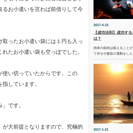
取るお小遣いを言わば前借りして今
2017-4-23
【成功法則】成功する
は？
け取ったお小遣い袋には１円も入っ
肉体の筋肉は鍛えることが
くれたお小遣い袋も空っぽでした。
て伏せや腹筋の運動をした
が使い切っていたからです。この
を指しています。
み」です。
」が大前提となりますので、究極的
2017-1-21