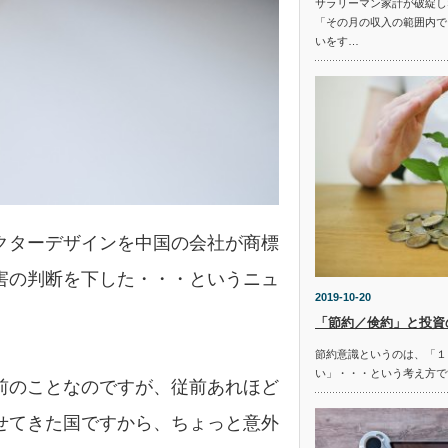
サラリーマン家計が破綻し
「その月の収入の範囲内で
いをす…
クターデザインを中国の会社が商標
害の判断を下した・・・というニュ
2019-10-20
「節約／倹約」と投資
節約意識というのは、「１
い」・・・という考え方で
前のことなのですが、従前あれほど
せてきた国ですから、ちょっと意外