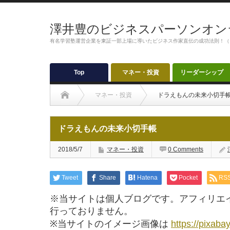
澤井豊のビジネスパーソンオン
有名学習塾運営企業を東証一部上場に導いたビジネス作家直伝の成功法則！（
Top
マネー・投資
リーダーシップ
マネー・投資
ドラえもんの未来小切手
ドラえもんの未来小切手帳
2018/5/7
マネー・投資
0 Comments
Tweet
Share
Hatena
Pocket
RS
※当サイトは個人ブログです。アフィリエ
行っておりません。
※当サイトのイメージ画像は
https://pixaba