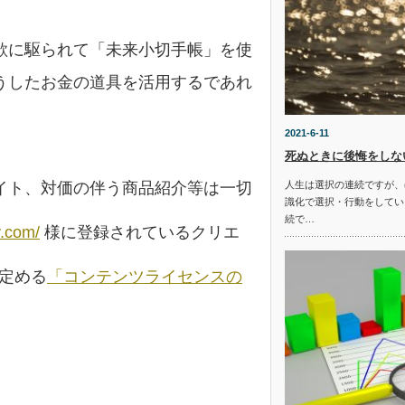
欲に駆られて「未来小切手帳」を使
うしたお金の道具を活用するであれ
2021-6-11
死ぬときに後悔をしな
人生は選択の連続ですが、
イト、対価の伴う商品紹介等は一切
識化で選択・行動をしてい
続で…
y.com/
様に登録されているクリエ
の定める
「コンテンツライセンスの