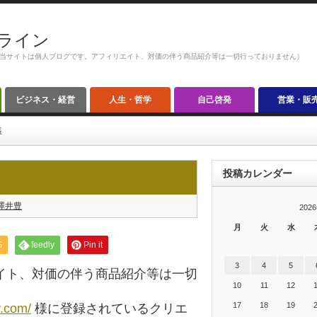
ライン
当サイトは個人ブログです。アフィリエイト、対価の伴う商品紹介等は一切行っておりません）
ビジネス・経営
人生・哲学
自己啓発
営業・販
帳
投稿カレンダー
澤井豊
202
月
火
水
S
feedly
Pin it
3
4
5
イト、対価の伴う商品紹介等は一切
10
11
12
17
18
19
y.com/
様に登録されているクリエ