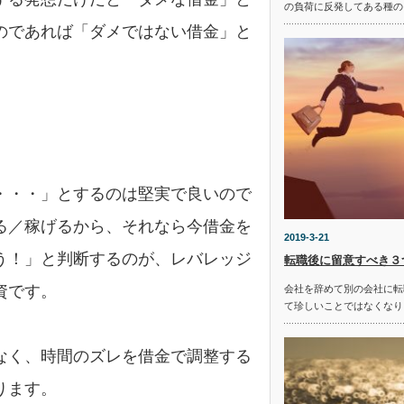
の負荷に反発してある種の
のであれば「ダメではない借金」と
・・・」とするのは堅実で良いので
る／稼げるから、それなら今借金を
2019-3-21
う！」と判断するのが、レバレッジ
転職後に留意すべき３
資です。
会社を辞めて別の会社に転
て珍しいことではなくなり
なく、時間のズレを借金で調整する
ります。