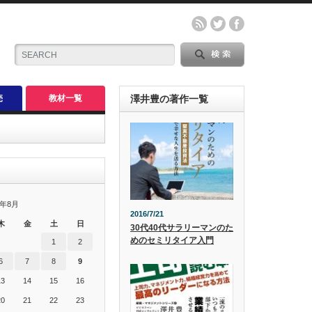
売
教材一覧
澤井豊の著作一覧
6年8月
2016/7/21
木
金
土
日
30代40代サラリーマンのた
めのセミリタイア入門
1
2
6
7
8
9
13
14
15
16
20
21
22
23