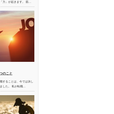
「力」が起きます。 筋…
つのこと
職することは、今では決し
ました。 私が転職…