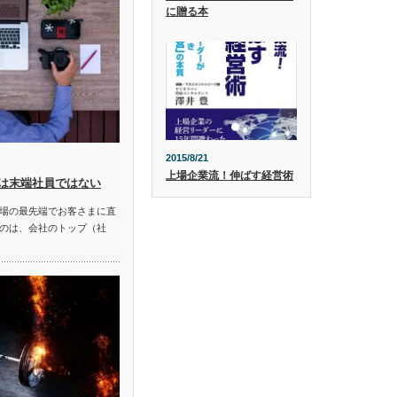
に贈る本
2015/8/21
上場企業流！伸ばす経営術
は末端社員ではない
場の最先端でお客さまに直
のは、会社のトップ（社