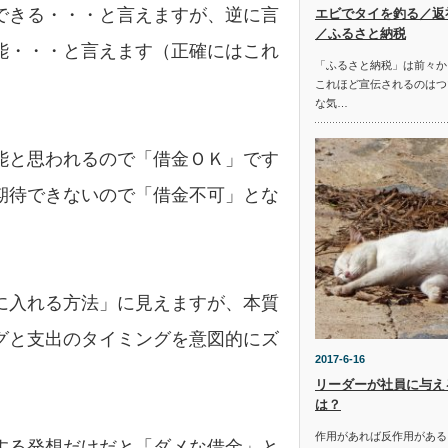
できる・・・と言えますが、逆に言
エビでタイを釣る／返
／ふるさと納税
能・・・と言えます（正確にはこれ
「ふるさと納税」は前々か
これほど宣伝されるのはつ
な気…
能と思われるので「借金ＯＫ」です
期待できないので「借金不可」とな
に入れる方法」に見えますが、本質
グと支出のタイミングを意図的にズ
2017-6-16
リーダーが社員に与え
は？
作用があれば反作用がある
する発想だけだと「ダメな借金」と