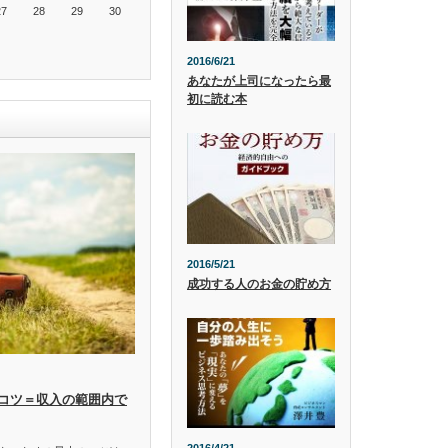
27
28
29
30
2016/6/21
あなたが上司になったら最
初に読む本
2016/5/21
成功する人のお金の貯め方
コツ＝収入の範囲内で