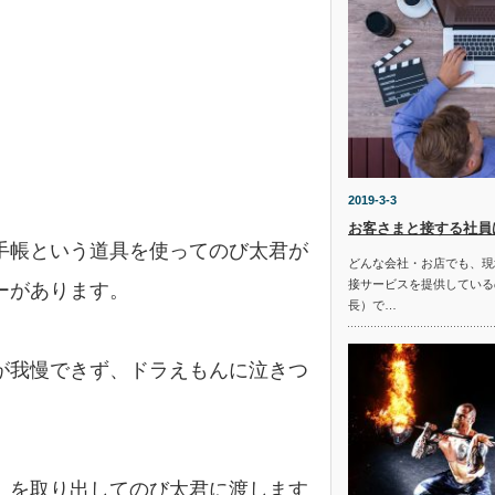
2019-3-3
お客さまと接する社員
手帳という道具を使ってのび太君が
どんな会社・お店でも、現
接サービスを提供している
ーがあります。
長）で…
が我慢できず、ドラえもんに泣きつ
」を取り出してのび太君に渡します