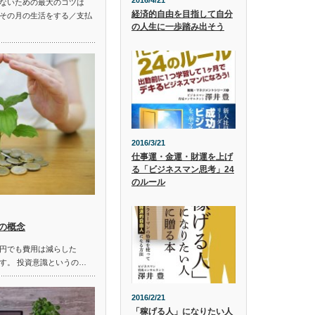
2016/4/21
ないための最大のコツは
経済的自由を目指して自分
その月の生活をする／支払
の人生に一歩踏み出そう
2016/3/21
仕事運・金運・財運を上げ
る「ビジネスマン思考」24
のルール
の概念
円でも費用は減らした
す。 投資意識というの…
2016/2/21
「稼げる人」になりたい人