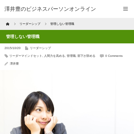
澤井豊のビジネスパーソンオンライン
Home
リーダーシップ
管理しない管理職
管理しない管理職
2015/10/20
リーダーシップ
リーダーマインドセット
,
人間力を高める
,
管理職
,
部下が辞める
0 Comments
澤井豊