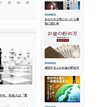
27
28
29
30
2016/6/21
あなたが上司になったら最
初に読む本
2016/5/21
成功する人のお金の貯め方
され、社会人は「実