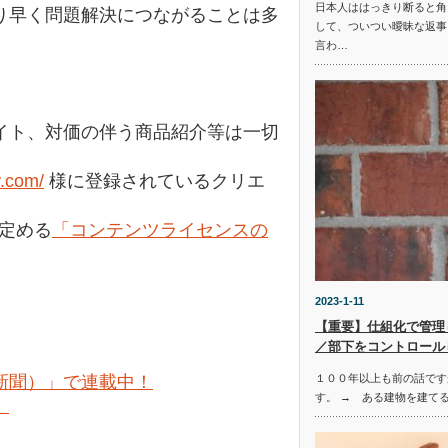
日本人ははっきり断ると角
り早く問題解決につながることは多
して、ついつい曖昧な返事
言わ…
イト、対価の伴う商品紹介等は一切
y.com/
様に登録されているクリエ
の定める
「コンテンツライセンスの
2023-1-11
【重要】仕組化で管理
／部下をコントロール
１００年以上も前の話です
新聞）」で連載中！
す。 → ある建物を建て
。