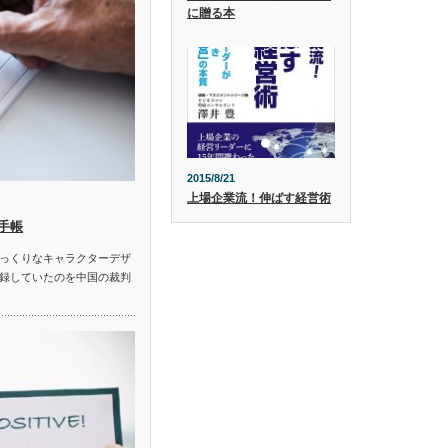
に贈る本
2015/8/21
上場企業流！伸ばす経営術
手帳
っくりなキャラクターデザ
録していたのを中国の裁判