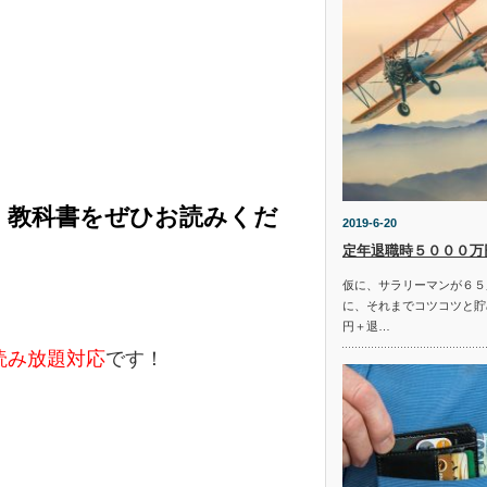
く教科書をぜひお読みくだ
2019-6-20
定年退職時５０００万
仮に、サラリーマンが６５
に、それまでコツコツと貯
円＋退…
e読み放題対応
です！