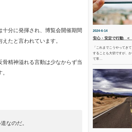
は十分に発揮され、博覧会開催期間
2024-6-14
安心・安定で行動 <
与えたと言われています。
「これまでこうやってきて
することも大切ですが、か
て常…
反骨精神溢れる言動は少なからず当
す。
い道なのだ。