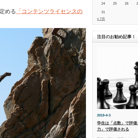
24
25
26
の定める
「コンテンツライセンスの
31
« 7月
注目のお勧め記事！
2019-4-3
学生は「点数」で評価
力」で評価される