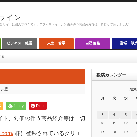
ライン
当サイトは個人ブログです。アフィリエイト、対価の伴う商品紹介等は一切行っておりません）
ビジネス・経営
人生・哲学
自己啓発
営業・販
言葉
投稿カレンダー
澤井豊
202
月
火
水
S
feedly
Pin it
3
4
5
イト、対価の伴う商品紹介等は一切
10
11
12
17
18
19
y.com/
様に登録されているクリエ