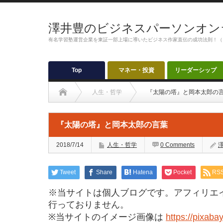
澤井豊のビジネスパーソンオン
有名学習塾運営企業を東証一部上場に導いたビジネス作家直伝の成功法則！（
Top
マネー・投資
リーダーシップ
人生・哲学
『太陽の塔』と岡本太郎の
『太陽の塔』と岡本太郎の言葉
2018/7/14
人生・哲学
0 Comments
Tweet
Share
Hatena
Pocket
RS
※当サイトは個人ブログです。アフィリエ
行っておりません。
※当サイトのイメージ画像は
https://pixaba