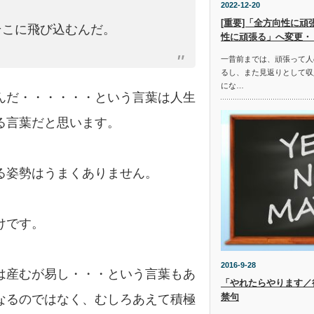
2022-12-20
[重要]「全方向性に
そこに飛び込むんだ。
性に頑張る」へ変更・
一昔前までは、頑張って人
るし、また見返りとして収
にな…
んだ・・・・・・という言葉は人生
る言葉だと思います。
る姿勢はうまくありません。
けです。
2016-9-28
は産むが易し・・・という言葉もあ
「やれたらやります／
禁句
なるのではなく、むしろあえて積極