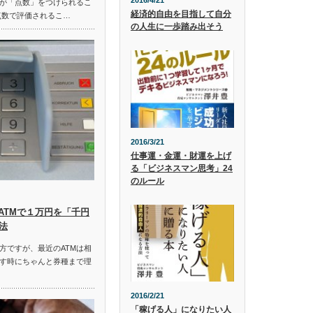
2016/4/21
が「点数」をつけられるこ
経済的自由を目指して自分
点数で評価されるこ…
の人生に一歩踏み出そう
2016/3/21
仕事運・金運・財運を上げ
る「ビジネスマン思考」24
のルール
ATMで１万円を「千円
法
方ですが、最近のATMは相
す時にちゃんと券種まで理
2016/2/21
「稼げる人」になりたい人