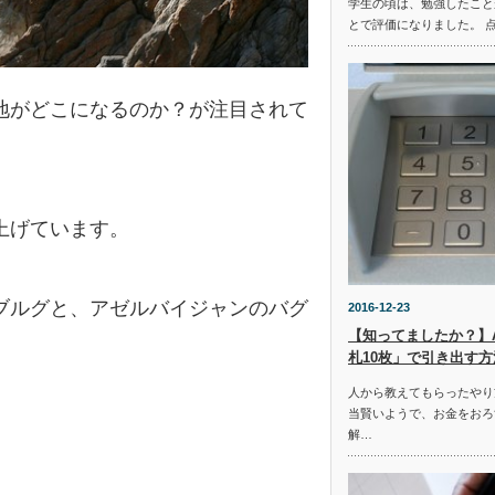
学生の頃は、勉強したこと
とで評価になりました。 
地がどこになるのか？が注目されて
上げています。
ブルグと、アゼルバイジャンのバグ
2016-12-23
【知ってましたか？】
札10枚」で引き出す方
人から教えてもらったやり
当賢いようで、お金をおろ
解…