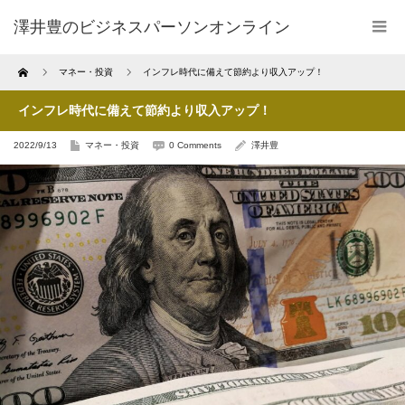
澤井豊のビジネスパーソンオンライン
Home
マネー・投資
インフレ時代に備えて節約より収入アップ！
インフレ時代に備えて節約より収入アップ！
2022/9/13
マネー・投資
0 Comments
澤井豊