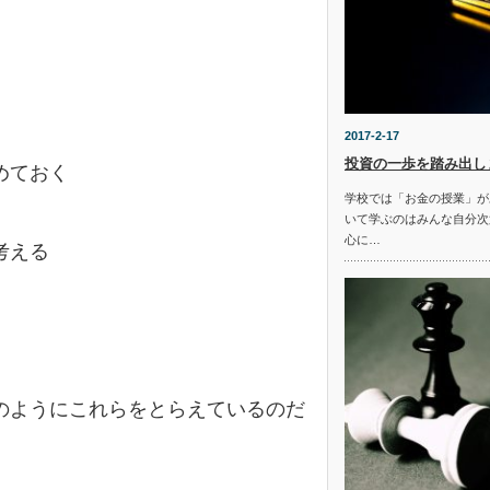
2017-2-17
投資の一歩を踏み出し
めておく
学校では「お金の授業」が
いて学ぶのはみんな自分次
心に…
考える
のようにこれらをとらえているのだ