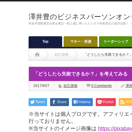
澤井豊のビジネスパーソンオン
有名学習塾運営企業を東証一部上場に導いたビジネス作家直伝の成功法則！（
Top
マネー・投資
リーダーシップ
自己啓発
「どうしたら失敗できるか？
「どうしたら失敗できるか？」を考えてみる
2017/9/27
自己啓発
0 Comments
澤
Tweet
Share
Hatena
Pocket
RS
※当サイトは個人ブログです。アフィリエ
行っておりません。
※当サイトのイメージ画像は
https://pixaba