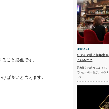
2019-2-24
リタイア後に何年生き
すること必至です。
ているか？
医療技術の進歩によって、
ていた人の一生が、今や１
いけば良いと言えます。
って…