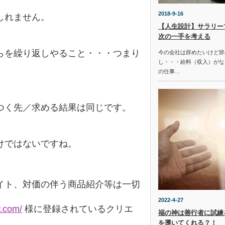
2018-9-16
しれません。
【人生設計】サラリー
次の一手を考える
らを繰り返しやること・・・つまり
今の会社は辞めたいけど辞
し・・・給料（収入）がな
の仕事…
つく先／求める結果は同じです。
けではないですね。
イト、対価の伴う商品紹介等は一切
2022-4-27
y.com/
様に登録されているクリエ
福の神は善行者に試練
を導いてくれる？！