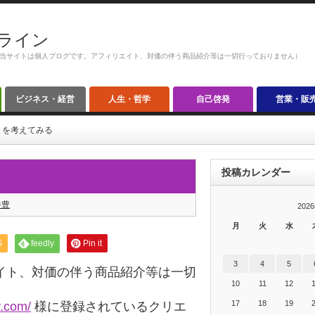
ライン
当サイトは個人ブログです。アフィリエイト、対価の伴う商品紹介等は一切行っておりません）
ビジネス・経営
人生・哲学
自己啓発
営業・販
」を考えてみる
投稿カレンダー
井豊
202
月
火
水
S
feedly
Pin it
3
4
5
イト、対価の伴う商品紹介等は一切
10
11
12
17
18
19
y.com/
様に登録されているクリエ