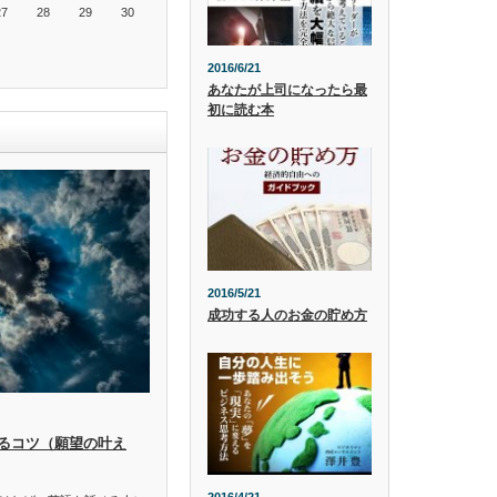
27
28
29
30
2016/6/21
あなたが上司になったら最
初に読む本
2016/5/21
成功する人のお金の貯め方
るコツ（願望の叶え