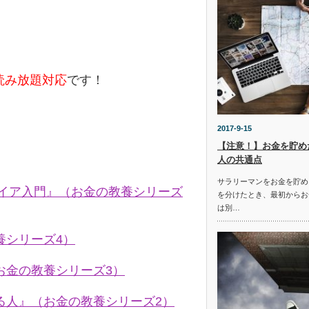
e読み放題対応
です！
2017-9-15
【注意！】お金を貯め
人の共通点
サラリーマンをお金を貯め
タイア入門』（お金の教養シリーズ
を分けたとき、最初からお
は別…
養シリーズ4）
お金の教養シリーズ3）
る人』（お金の教養シリーズ2）