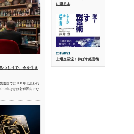
に贈る本
2015/8/21
上場企業流！伸ばす経営術
るつもりで、今を生き
先進国では８０年と思われ
００年はほぼ射程圏内にな