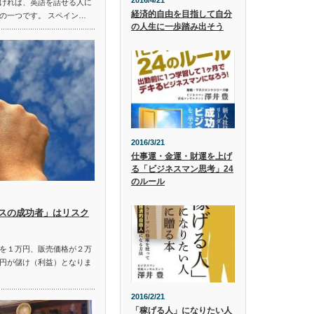
2016/4/21
ければ、英語を話せる人に
経済的自由を目指して自分
の一つです。 スペイン…
の人生に一歩踏み出そう
2016/3/21
仕事運・金運・財運を上げ
る「ビジネスマン思考」24
のルール
スの成功者」はリスク
を１万円、販売価格が２万
円が儲け（利益）となりま
2016/2/21
「稼げる人」になりたい人