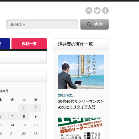
売
教材一覧
澤井豊の著作一覧
6年8月
2016/7/21
木
金
土
日
30代40代サラリーマンのた
めのセミリタイア入門
1
2
6
7
8
9
13
14
15
16
20
21
22
23