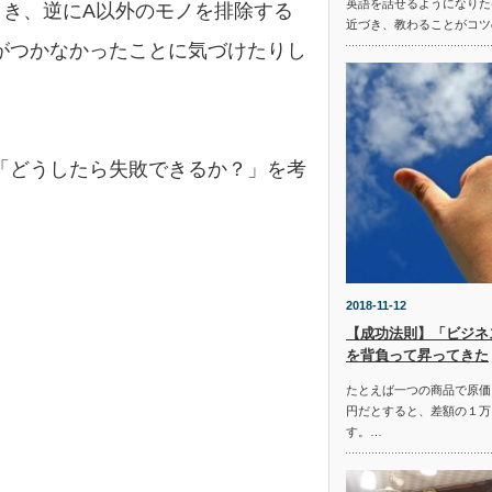
英語を話せるようになりた
とき、逆にA以外のモノを排除する
近づき、教わることがコツ
がつかなかったことに気づけたりし
「どうしたら失敗できるか？」を考
2018-11-12
【成功法則】「ビジネ
を背負って昇ってきた
たとえば一つの商品で原価
円だとすると、差額の１万
す。…