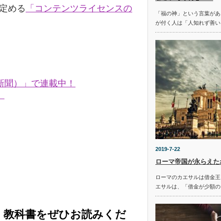
の定める
「コンテンツライセンスの
「福の神」という言葉があ
が付く人は「人知れず善い
新聞）」で連載中！
。
2019-7-22
ローマ帝国が永らえた
ローマのカエサルは借金王
エサルは、「借金が少額の
く教科書をぜひお読みくだ