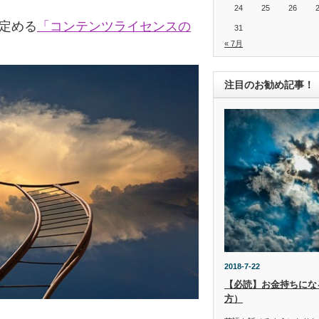
24
25
26
の定める
「コンテンツライセンスの
31
« 7月
注目のお勧め記事！
2018-7-22
【必読】お金持ちにな
方）