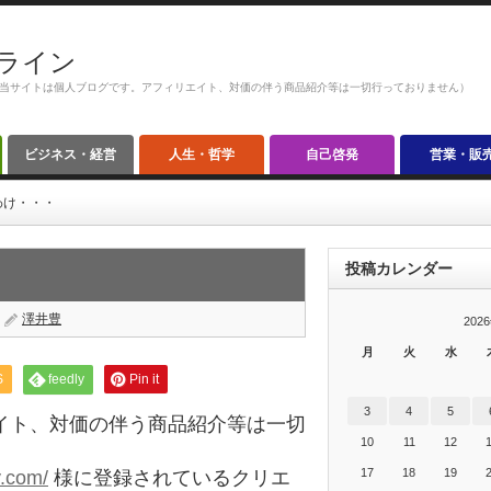
ライン
当サイトは個人ブログです。アフィリエイト、対価の伴う商品紹介等は一切行っておりません）
ビジネス・経営
人生・哲学
自己啓発
営業・販
わけ・・・
投稿カレンダー
澤井豊
202
月
火
水
S
feedly
Pin it
3
4
5
イト、対価の伴う商品紹介等は一切
10
11
12
17
18
19
y.com/
様に登録されているクリエ