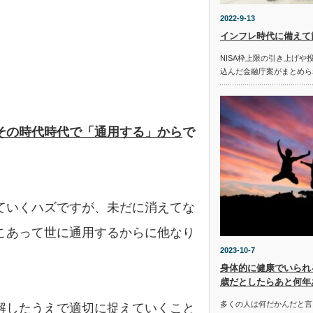
2022-9-13
インフレ時代に備えて
NISA枠上限の引き上げ
込んだ金融庁案がまとめら
その時代時代で「通用する」から
で
ていくハズですが、未だに消えてな
こあって世に通用するからに他なり
2023-10-7
身体的に健康でいられ
歳だとしたらあと何年
多くの人は何だかんだと言
解したうえで適切に捉えていくこと