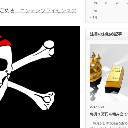
24
25
26
の定める
「コンテンツライセンスの
31
« 7月
注目のお勧め記事！
2017-1-27
毎月１万円を積み立て
「毎月少しずつお金を貯め