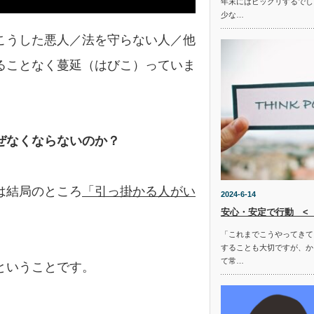
年末にはビックリするでし
少な…
こうした悪人／法を守らない人／他
ることなく蔓延（はびこ）っていま
ぜ
なくならないのか？
は結局のところ
「引っ掛かる人がい
2024-6-14
安心・安定で行動 <
「これまでこうやってきて
することも大切ですが、か
て常…
ということです。