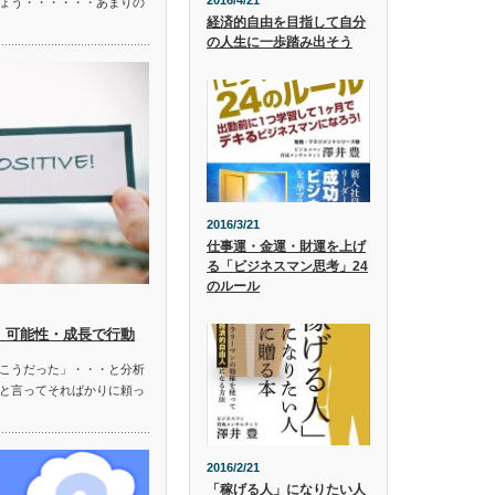
2016/4/21
ょう・・・・・・あまりの
経済的自由を目指して自分
の人生に一歩踏み出そう
2016/3/21
仕事運・金運・財運を上げ
る「ビジネスマン思考」24
のルール
 可能性・成長で行動
こうだった」・・・と分析
と言ってそればかりに頼っ
2016/2/21
「稼げる人」になりたい人