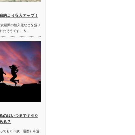
節約より収入アップ！
や投資期間の恒久化などを盛り
れたそうです。 &…
るのはいつまで？６０
ある？
っても６０歳（還暦）を過