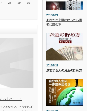
27
28
29
30
2016/6/21
あなたが上司になったら最
初に読む本
2016/5/21
成功する人のお金の貯め方
ていくと・・・
ていきなさい。そうすれば