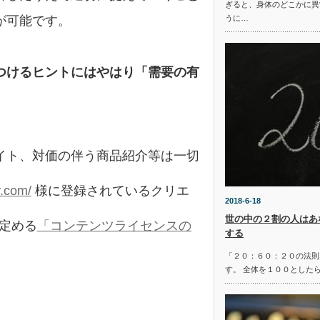
ぎると、身体のどこかに異
が可能です。
うに…
つけるヒントにはやはり「需要の有
イト、対価の伴う商品紹介等は一切
y.com/
様に登録されているクリエ
2018-6-18
世の中の２割の人はあ
の定める
「コンテンツライセンスの
する
「２０：６０：２０の法則
す。 全体を１００とした