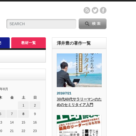
売
教材一覧
澤井豊の著作一覧
6年8月
2016/7/21
木
金
土
日
30代40代サラリーマンのた
めのセミリタイア入門
1
2
6
7
8
9
13
14
15
16
20
21
22
23