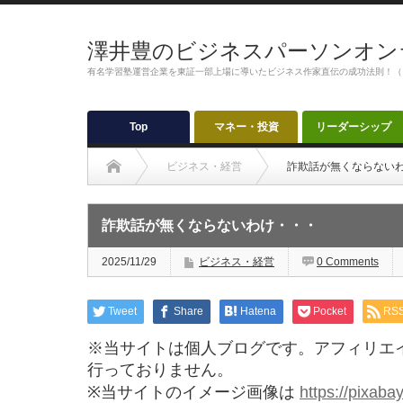
澤井豊のビジネスパーソンオン
有名学習塾運営企業を東証一部上場に導いたビジネス作家直伝の成功法則！（
Top
マネー・投資
リーダーシップ
ビジネス・経営
詐欺話が無くならない
詐欺話が無くならないわけ・・・
2025/11/29
ビジネス・経営
0 Comments
Tweet
Share
Hatena
Pocket
RS
※当サイトは個人ブログです。アフィリエ
行っておりません。
※当サイトのイメージ画像は
https://pixaba