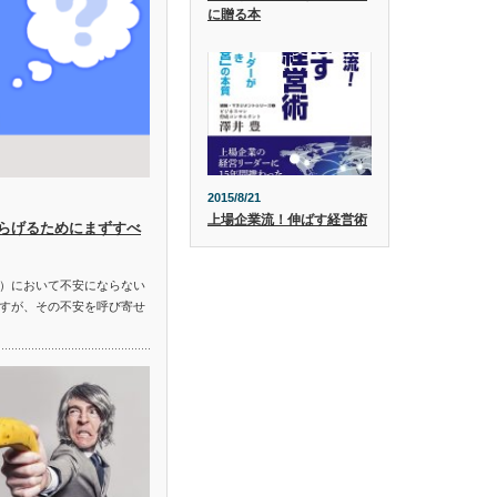
に贈る本
2015/8/21
上場企業流！伸ばす経営術
らげるためにまずすべ
）において不安にならない
すが、その不安を呼び寄せ