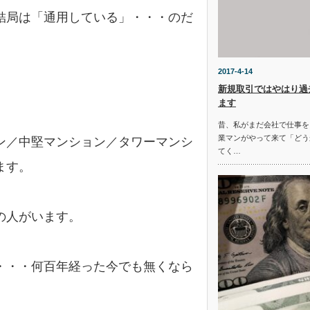
結局は「通用している」・・・のだ
2017-4-14
新規取引ではやはり過
ます
昔、私がまだ会社で仕事を
業マンがやって来て「どう
ン／中堅マンション／タワーマンシ
てく…
ます。
の人がいます。
・・・何百年経った今でも無くなら