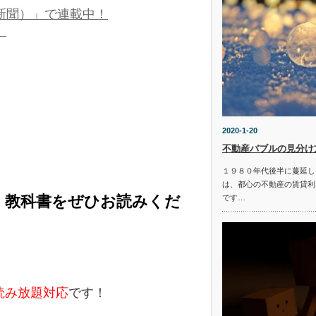
新聞）」で連載中！
。
2020-1-20
不動産バブルの見分け
１９８０年代後半に蔓延し
は、都心の不動産の賃貸利
く教科書をぜひお読みくだ
です…
e読み放題対応
です！