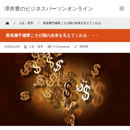
澤井豊のビジネスパーソンオンライン
Home
人生・哲学
富裕層予備軍こそが国の未来を支えてくれる・・・
富裕層予備軍こそが国の未来を支えてくれる・・・
2025/11/30
人生・哲学
0 Comments
澤井豊