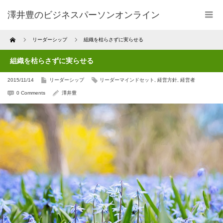
澤井豊のビジネスパーソンオンライン
Home
リーダーシップ
組織を枯らさずに実らせる
組織を枯らさずに実らせる
2015/11/14
リーダーシップ
リーダーマインドセット
,
経営方針
,
経営者
0 Comments
澤井豊