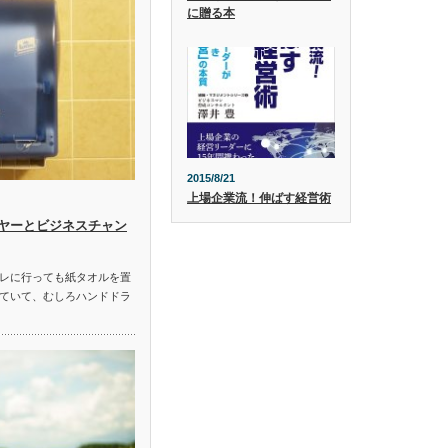
に贈る本
2015/8/21
上場企業流！伸ばす経営術
ヤーとビジネスチャン
レに行っても紙タオルを置
ていて、むしろハンドドラ