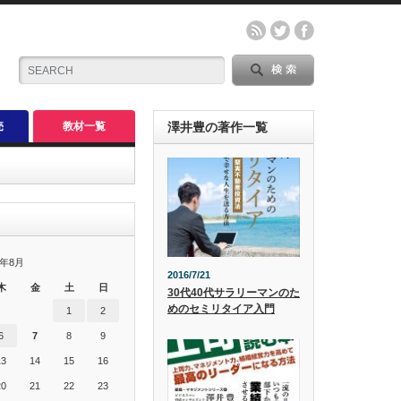
売
教材一覧
澤井豊の著作一覧
6年8月
2016/7/21
木
金
土
日
30代40代サラリーマンのた
めのセミリタイア入門
1
2
6
7
8
9
13
14
15
16
20
21
22
23