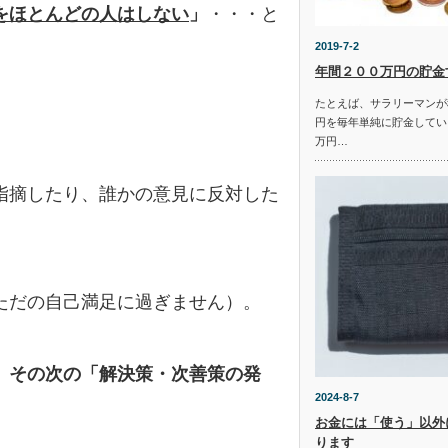
を
ほとんどの人はしない
」
・・・と
2019-7-2
年間２００万円の貯金
たとえば、サラリーマンが
円を毎年単純に貯金してい
万円…
指摘したり、誰かの意見に反対した
。
ただの自己満足に過ぎません）。
、その次の「解決策・次善策の発
2024-8-7
お金には「使う」以外
ります