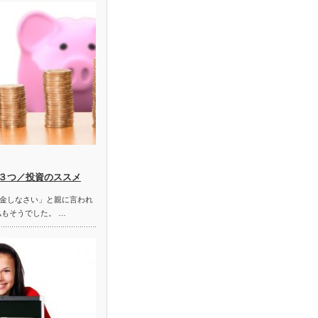
３つ／投資のススメ
金しなさい」と親に言われ
私もそうでした。 …