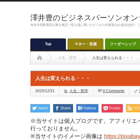
澤井豊のビジネスパーソンオン
有名学習塾運営企業を東証一部上場に導いたビジネス作家直伝の成功法則！（
Top
マネー・投資
リーダーシップ
人生・哲学
人生は変えられる・・・
人生は変えられる・・・
2025/12/31
人生・哲学
0 Comments
Tweet
Share
Hatena
Pocket
RS
※当サイトは個人ブログです。アフィリエ
行っておりません。
※当サイトのイメージ画像は
https://pixaba