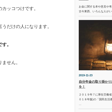
お金に関する本や意見や考
のカッコつけです。
古今東西、いろんな人がい
言うだけの人になります。
です。
りません。
2019-11-23
自分年金の取り掛かり
を！
２０１９年７に厚生労働省
０１８年版)の「国民生活
…