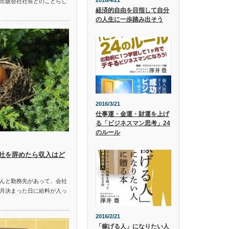
2016/4/21
出版会社社長とのことらし
経済的自由を目指して自分
の人生に一歩踏み出そう
2016/3/21
仕事運・金運・財運を上げ
る「ビジネスマン思考」24
のルール
社を辞めたら収入はど
んと勤務先があって、会社
月決まった日に給料が入っ
2016/2/21
「稼げる人」になりたい人