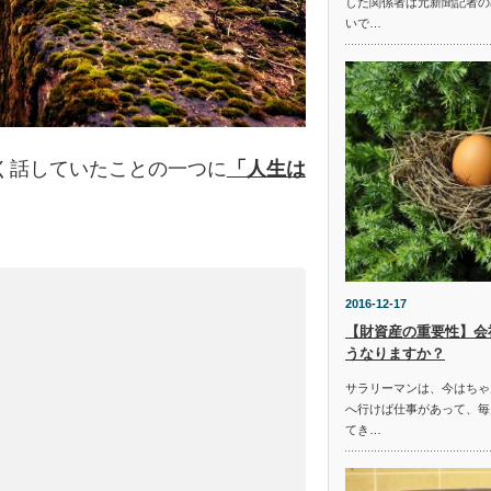
した関係者は元新聞記者の
いで…
く話していたことの一つに
「人生は
。
2016-12-17
【財資産の重要性】会
うなりますか？
サラリーマンは、今はちゃ
へ行けば仕事があって、毎
てき…