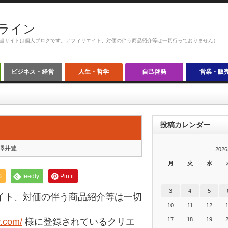
ライン
当サイトは個人ブログです。アフィリエイト、対価の伴う商品紹介等は一切行っておりません）
ビジネス・経営
人生・哲学
自己啓発
営業・販
投稿カレンダー
澤井豊
202
月
火
水
S
feedly
Pin it
3
4
5
イト、対価の伴う商品紹介等は一切
10
11
12
17
18
19
y.com/
様に登録されているクリエ