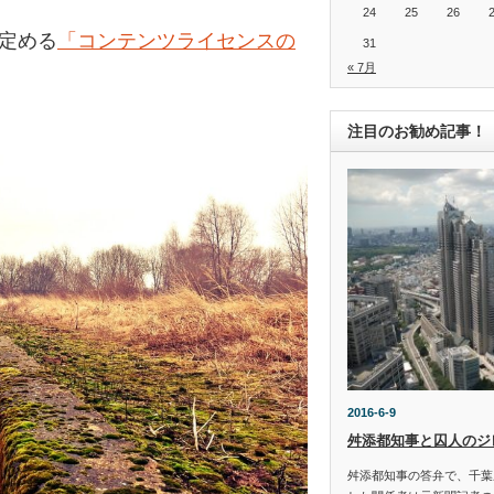
24
25
26
の定める
「コンテンツライセンスの
31
« 7月
注目のお勧め記事！
2016-6-9
舛添都知事と囚人のジ
舛添都知事の答弁で、千葉