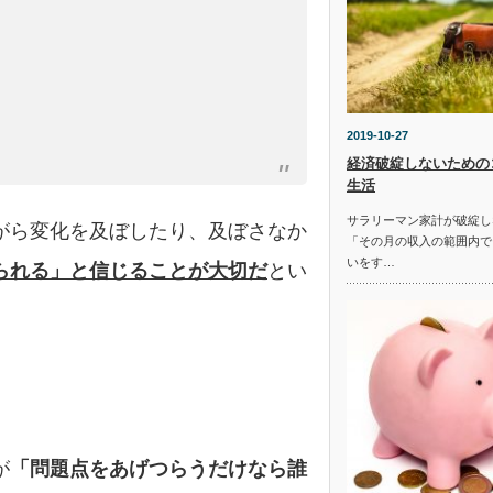
2019-10-27
経済破綻しないための
生活
サラリーマン家計が破綻し
がら変化を及ぼしたり、及ぼさなか
「その月の収入の範囲内で
いをす…
られる」と信じることが大切だ
とい
が
「問題点をあげつらうだけなら誰