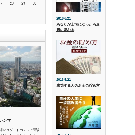
27
28
29
30
2016/6/21
あなたが上司になったら最
初に読む本
2016/5/21
成功する人のお金の貯め方
レンマ
県のリゾートホテルで面談