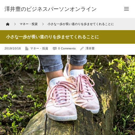
澤井豊のビジネスパーソンオンライン
Home
マネー・投資
小さな一歩が長い道のりを歩ませてくれることに
小さな一歩が長い道のりを歩ませてくれることに
2019/10/18
マネー・投資
0 Comments
澤井豊