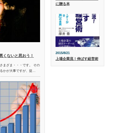
に贈る本
2015/8/21
悪くないと思おう！
上場企業流！伸ばす経営術
さまざま・・・です。 その
るかが大事ですが、捉…