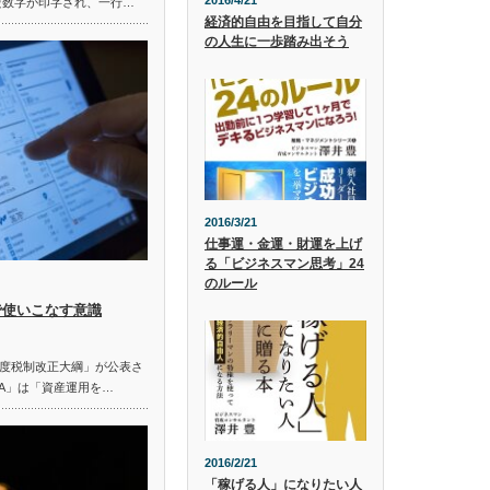
2016/4/21
だ数字が印字され、一行…
経済的自由を目指して自分
の人生に一歩踏み出そう
2016/3/21
仕事運・金運・財運を上げ
る「ビジネスマン思考」24
のルール
で使いこなす意識
度税制改正大綱」が公表さ
SA」は「資産運用を…
2016/2/21
「稼げる人」になりたい人