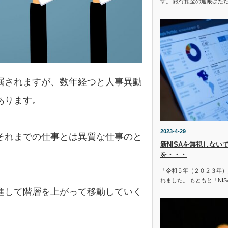
す。 銀行預金の通帳はた
属されますが、数年経つと人事異動
あります。
2023-4-29
それまでの仕事とは異質な仕事のと
新NISAを無視しない
を・・・
「令和５年（２０２３年）
れました。 もともと「NI
進して階層を上がって移動していく