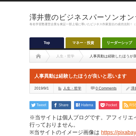
澤井豊のビジネスパーソンオン
有名学習塾運営企業を東証一部上場に導いたビジネス作家直伝の成功法則！（
Top
マネー・投資
リーダーシップ
人生・哲学
人事異動は経験したほうが
人事異動は経験したほうが良いと思います
2019/9/1
人生・哲学
0 Comments
澤
Tweet
Share
Hatena
Pocket
RS
※当サイトは個人ブログです。アフィリエ
行っておりません。
※当サイトのイメージ画像は
https://pixaba