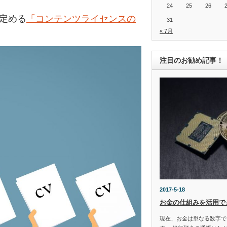
24
25
26
の定める
「コンテンツライセンスの
31
« 7月
注目のお勧め記事！
2017-5-18
お金の仕組みを活用で
現在、お金は単なる数字で