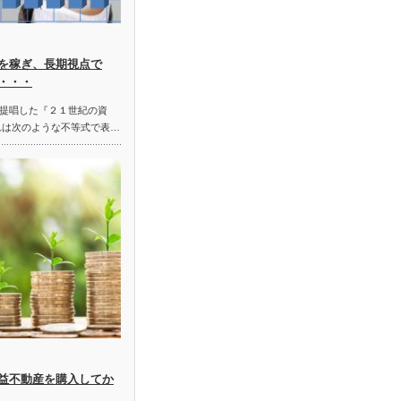
を稼ぎ、長期視点で
・・・
提唱した『２１世紀の資
れは次のような不等式で表…
益不動産を購入してか