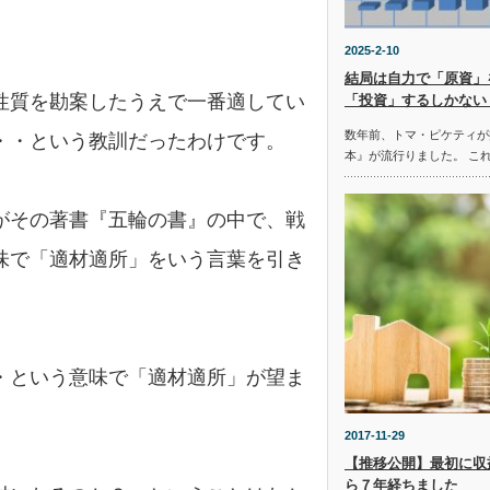
2025-2-10
結局は自力で「原資」
性質を勘案したうえで一番適してい
「投資」するしかない
数年前、トマ・ピケティが
・・という教訓だったわけです。
本』が流行りました。 こ
がその著書『五輪の書』の中で、戦
味で「適材適所」をいう言葉を引き
・という意味で「適材適所」が望ま
2017-11-29
【推移公開】最初に収
ら７年経ちました