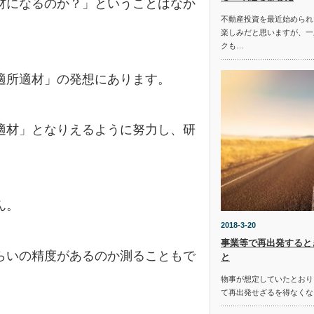
材になるのか？」ということはなか
不動産投資を最近始められ
楽しみだと思いますが、一
クも…
適所適材」の発想にあります。
適材」となりえるように努力し、研
ん。
2018-3-20
事業等で再出発すると
らいの精度があるのか測ることもで
と
物事が想定していたとおり
て再出発せざるを得なくな