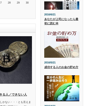
27
28
29
30
2016/6/21
あなたが上司になったら最
初に読む本
2016/5/21
成功する人のお金の貯め方
きる人／できない人
しかない・・・とも言えま