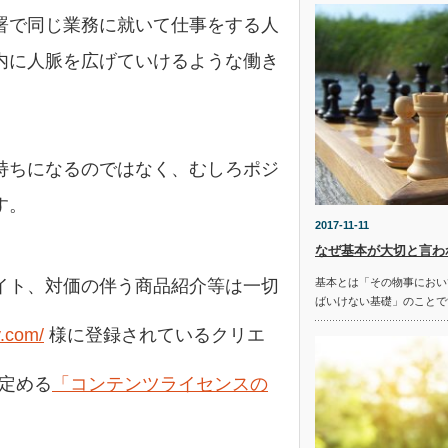
署で同じ業務に就いて仕事をする人
内に人脈を広げていけるような働き
持ちになるのではなく、むしろポジ
す。
2017-11-11
なぜ基本が大切と言わ
基本とは「その物事におい
イト、対価の伴う商品紹介等は一切
ばいけない基礎」のことで
y.com/
様に登録されているクリエ
の定める
「コンテンツライセンスの