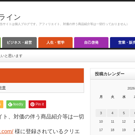
ライン
当サイトは個人ブログです。アフィリエイト、対価の伴う商品紹介等は一切行っておりません）
ビジネス・経営
人生・哲学
自己啓発
営業・販
良いと思います
投稿カレンダー
井豊
202
月
火
水
S
feedly
Pin it
3
4
5
イト、対価の伴う商品紹介等は一切
10
11
12
17
18
19
y.com/
様に登録されているクリエ