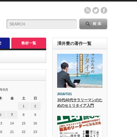
売
教材一覧
澤井豊の著作一覧
6年8月
2016/7/21
木
金
土
日
30代40代サラリーマンのた
めのセミリタイア入門
1
2
6
7
8
9
13
14
15
16
20
21
22
23