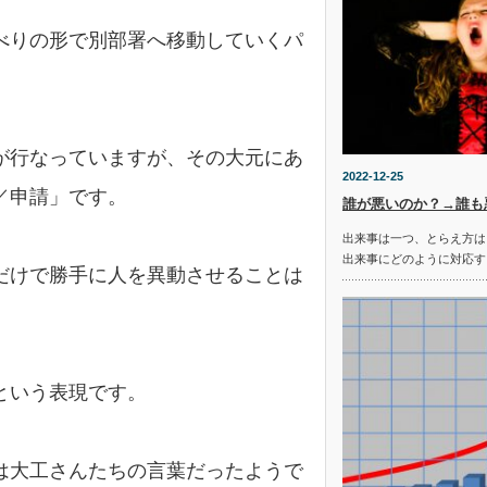
べりの形で別部署へ移動していくパ
が行なっていますが、その大元にあ
2022-12-25
／申請」です。
誰が悪いのか？→誰も
出来事は一つ、とらえ方は
出来事にどのように対応す
だけで勝手に人を異動させることは
という表現です。
は大工さんたちの言葉だったようで