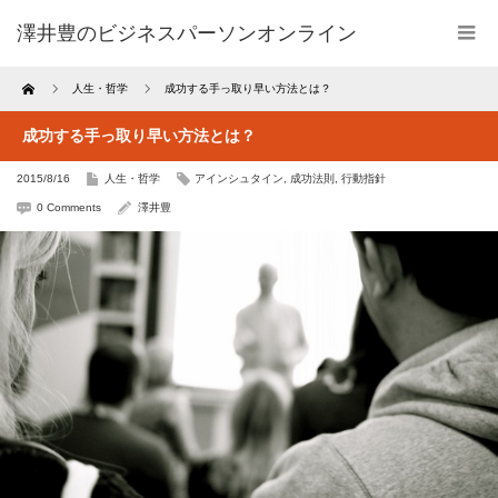
澤井豊のビジネスパーソンオンライン
Home
人生・哲学
成功する手っ取り早い方法とは？
成功する手っ取り早い方法とは？
2015/8/16
人生・哲学
アインシュタイン
,
成功法則
,
行動指針
0 Comments
澤井豊