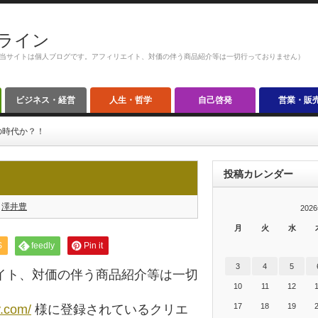
ライン
当サイトは個人ブログです。アフィリエイト、対価の伴う商品紹介等は一切行っておりません）
ビジネス・経営
人生・哲学
自己啓発
営業・販
の時代か？！
投稿カレンダー
澤井豊
202
月
火
水
S
feedly
Pin it
3
4
5
イト、対価の伴う商品紹介等は一切
10
11
12
17
18
19
y.com/
様に登録されているクリエ