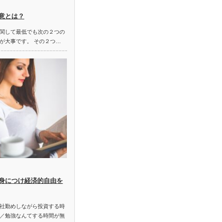
意とは？
関して最低でも次の２つの
が大事です。 その２つ…
身につけ経済的自由を
社勤めしながら投資する時
／勉強なんてする時間が無