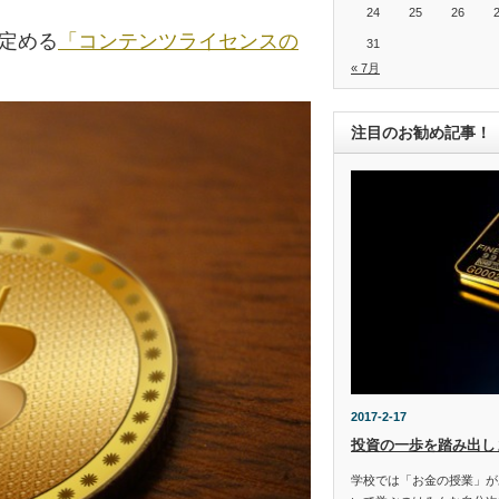
24
25
26
の定める
「コンテンツライセンスの
31
« 7月
注目のお勧め記事！
2017-2-17
投資の一歩を踏み出し
学校では「お金の授業」が