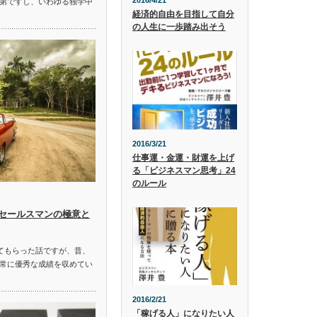
2016/4/21
第ですし、いわゆる独学中
経済的自由を目指して自分
の人生に一歩踏み出そう
2016/3/21
仕事運・金運・財運を上げ
る「ビジネスマン思考」24
のルール
セールスマンの極意と
てもらった話ですが、昔、
常に優秀な成績を収めてい
2016/2/21
「稼げる人」になりたい人