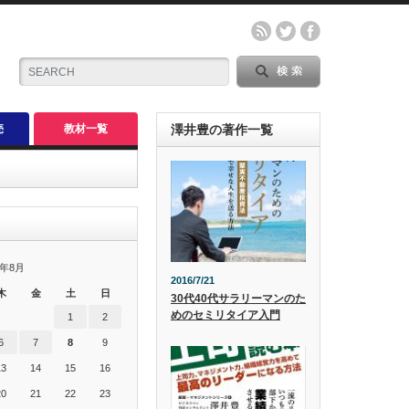
売
教材一覧
澤井豊の著作一覧
6年8月
2016/7/21
木
金
土
日
30代40代サラリーマンのた
めのセミリタイア入門
1
2
6
7
8
9
13
14
15
16
20
21
22
23