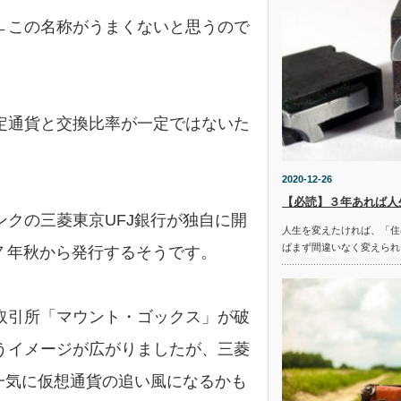
←この名称がうまくないと思うので
定通貨と交換比率が一定ではないた
2020-12-26
【必読】３年あれば人
クの三菱東京UFJ銀行が独自に開
人生を変えたければ、「住
ばまず間違いなく変えられ
７年秋から発行するそうです。
取引所「マウント・ゴックス」が破
うイメージが広がりましたが、三菱
一気に仮想通貨の追い風になるかも