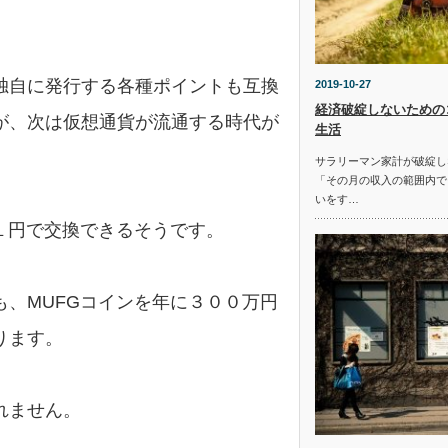
独自に発行する各種ポイントも互換
2019-10-27
経済破綻しないための
が、次は仮想通貨が流通する時代が
生活
サラリーマン家計が破綻し
「その月の収入の範囲内で
いをす…
１円で交換できるそうです。
、MUFGコインを年に３００万円
ります。
れません。