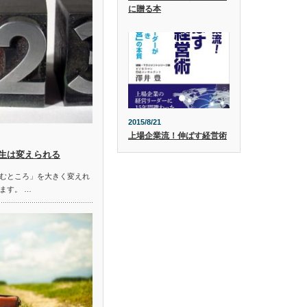
に贈る本
2015/8/21
上場企業流！伸ばす経営術
生は変えられる
むところ」を大きく変えれ
ます。 …