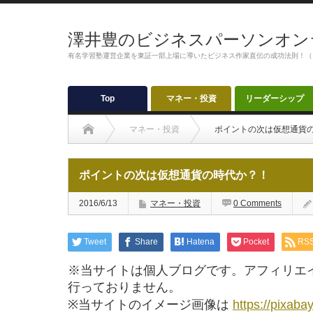
澤井豊のビジネスパーソンオン
有名学習塾運営企業を東証一部上場に導いたビジネス作家直伝の成功法則！（
Top
マネー・投資
リーダーシップ
マネー・投資
ポイントの次は仮想通貨
ポイントの次は仮想通貨の時代か？！
2016/6/13
マネー・投資
0 Comments
Tweet
Share
Hatena
Pocket
RS
※当サイトは個人ブログです。アフィリエ
行っておりません。
※当サイトのイメージ画像は
https://pixaba