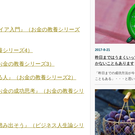
タイア入門』（お金の教養シリーズ
養シリーズ4）
2017-8-21
昨日まではうまくいっ
お金の教養シリーズ3）
かないこともあります
「昨日までの成功方法が今
る人』（お金の教養シリーズ2）
こともある」・・・と思い
お金の成功思考』（お金の教養シリ
踏み出そう』（ビジネス人生論シリ