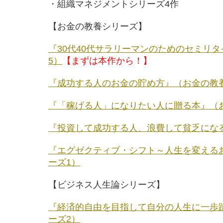
・組織マネジメントシリーズ4作
【お金の教養シリーズ】
『30代40代サラリーマンのためのセミリ
5）
【まずは本作から！】
『成功する人のお金の貯め方』（お金の教
『「稼げる人」になりたい人に贈る本』（
『投資して成功する人、浪費して貧乏にな
『エグゼクティブ・シフト～人生を変える
ーズ1）
【ビジネス人生論シリーズ】
『経済的自由を目指して自分の人生に一歩
ーズ2）