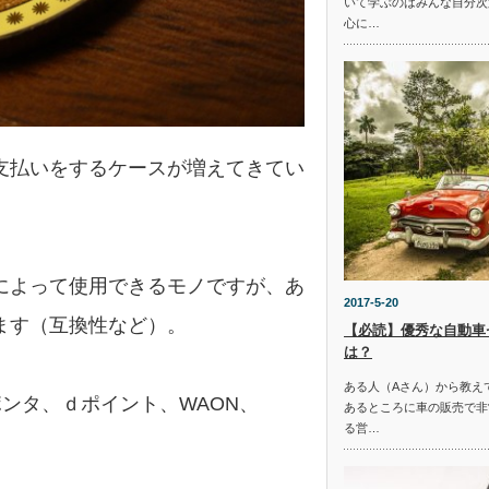
いて学ぶのはみんな自分次
心に…
支払いをするケースが増えてきてい
によって使用できるモノですが、あ
2017-5-20
ます（互換性など）。
【必読】優秀な自動車
は？
ある人（Aさん）から教え
ンタ、ｄポイント、WAON、
あるところに車の販売で非
る営…