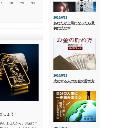
27
28
29
30
2016/6/21
あなたが上司になったら最
初に読む本
2016/5/21
成功する人のお金の貯め方
ましょう！
ありませんから、お金につ