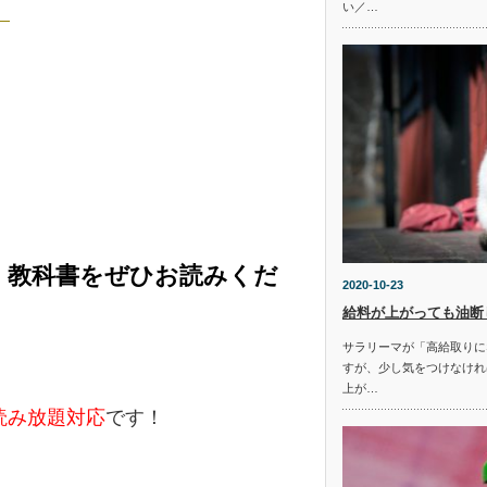
い／…
。
く教科書をぜひお読みくだ
2020-10-23
給料が上がっても油断
サラリーマが「高給取りに
すが、少し気をつけなけれ
上が…
e読み放題対応
です！