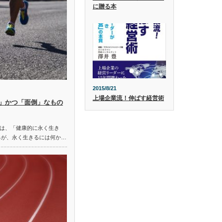
に贈る本
2015/8/21
上場企業流！伸ばす経営術
」かつ「面倒」なもの
は、「健康的に永く生き
ろが、永く生きるには何か…