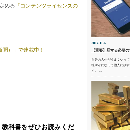
の定める
「コンテンツライセンスの
2017-11-6
新聞）」で連載中！
【重要】罰する必要の
。
自分の人生がうまくいって
穏やかになって他人に接す
す。 …
く教科書をぜひお読みくだ