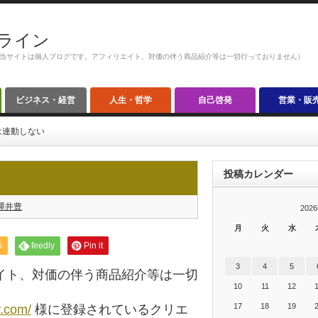
ライン
当サイトは個人ブログです。アフィリエイト、対価の伴う商品紹介等は一切行っておりません）
ビジネス・経営
人生・哲学
自己啓発
営業・販
は連動しない
投稿カレンダー
澤井豊
202
月
火
水
S
feedly
Pin it
3
4
5
イト、対価の伴う商品紹介等は一切
10
11
12
17
18
19
y.com/
様に登録されているクリエ