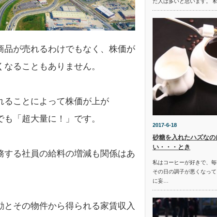
た人は多いと思います。 
商品が売れるわけでもなく、株価が
くなることもありません。
れることによって株価が上が
でも「超大量に！」です。
2017-6-18
砂糖を入れたハズなの
い・・・とき
務する社員の給料の増減も関係はあ
私はコーヒーが好きで、毎
その日の調子が悪くなって
に妄…
動とその物件から得られる家賃収入