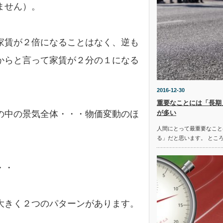
ません）。
家賃が２倍になることはなく、逆も
からと言って家賃が２分の１になる
2016-12-30
重要なことには「長期
が多い
の中の景気全体・・・物価変動のほ
人間にとって最重要なこと
る」だと思います。 とこ
・・
大きく２つのパターンがあります。