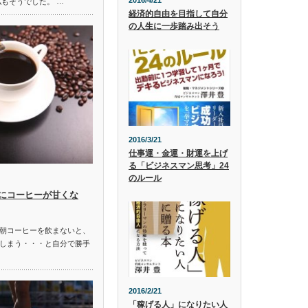
2016/4/21
私もそうでした。 …
経済的自由を目指して自分
の人生に一歩踏み出そう
2016/3/21
仕事運・金運・財運を上げ
る「ビジネスマン思考」24
のルール
にコーヒーが甘くな
朝コーヒーを飲まないと、
しまう・・・と自分で勝手
2016/2/21
「稼げる人」になりたい人