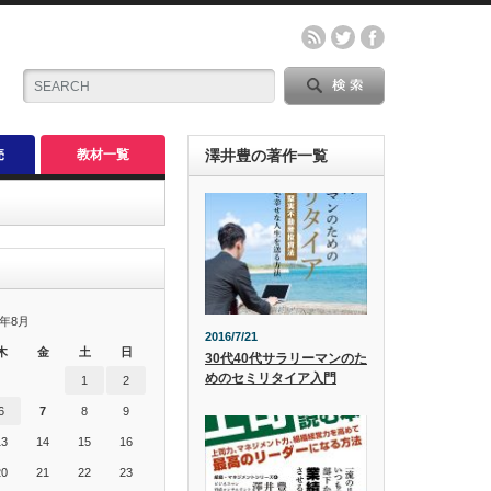
売
教材一覧
澤井豊の著作一覧
6年8月
2016/7/21
木
金
土
日
30代40代サラリーマンのた
めのセミリタイア入門
1
2
6
7
8
9
13
14
15
16
20
21
22
23