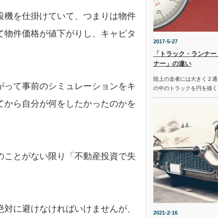
投機を仕掛けていて、つまりは物件
て物件価格が値下がりし、キャピタ
2017-5-27
「トラック・ランナー
ナー」の違い
陸上の走者には大きく２通
がって事前のシミュレーションをキ
の中のトラックを円を描く
てから自分が何をしたかったのかを
のことがない限り「不動産投資で失
絶対に避けなければいけませんが、
2021-2-16