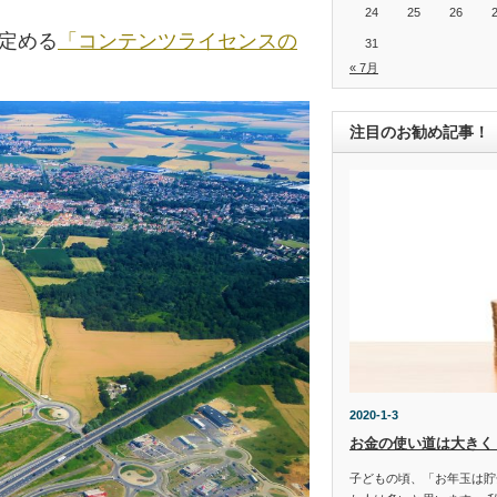
24
25
26
の定める
「コンテンツライセンスの
31
« 7月
注目のお勧め記事！
2020-1-3
お金の使い道は大きく
子どもの頃、「お年玉は貯