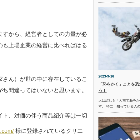
ますから、経営者としての力量が必
のも上場企業の経営に比べればはる
2023-9-16
家さん）が世の中に存在しているこ
「恥をかく」ことを恐
がち間違ってはいないと思います。
う！
人は誰しも「人前で恥をか
す。 特に「知っている人
イト、対価の伴う商品紹介等は一切
y.com/
様に登録されているクリエ