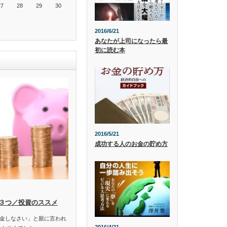
27
28
29
30
2016/6/21
あなたが上司になったら最
初に読む本
2016/5/21
成功する人のお金の貯め方
３つ／投資のススメ
金しなさい」と親に言われ