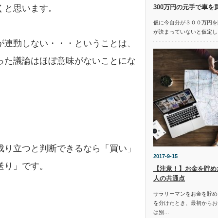
300万円の元手で車を
くと思います。
仮に今自分が３００万円を
が決まっていないと仮定し
が連動しない・・・ということは、
った議論はほぼ意味がないことにな
成り立つと判断できるなら「買い」
2017-9-15
送り」です。
【注意！】お金を貯め
人の共通点
サラリーマンをお金を貯め
を分けたとき、最初からお
は別…