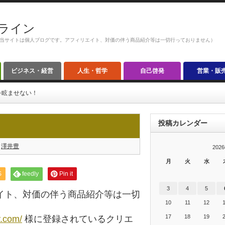
ライン
当サイトは個人ブログです。アフィリエイト、対価の伴う商品紹介等は一切行っておりません）
ビジネス・経営
人生・哲学
自己啓発
営業・販
を眩ませない！
投稿カレンダー
澤井豊
202
月
火
水
S
feedly
Pin it
3
4
5
イト、対価の伴う商品紹介等は一切
10
11
12
17
18
19
y.com/
様に登録されているクリエ