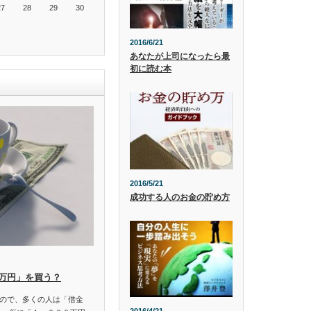
27
28
29
30
2016/6/21
あなたが上司になったら最
初に読む本
2016/5/21
成功する人のお金の貯め方
0万円」を買う？
ので、多くの人は「借金