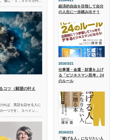
2016/4/21
。 仮に「１，０００万円…
経済的自由を目指して自分
の人生に一歩踏み出そう
2016/3/21
仕事運・金運・財運を上げ
る「ビジネスマン思考」24
のルール
るコツ（願望の叶え
ければ、英語を話せる人に
の一つです。 スペイン…
2016/2/21
「稼げる人」になりたい人