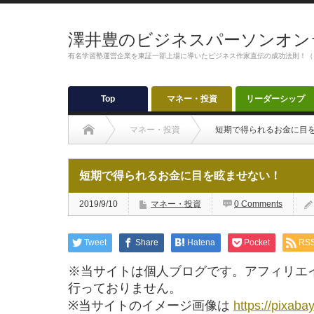
澤井豊のビジネスパーソンオン
有名学習塾運営企業を東証一部上場に導いたビジネス作家直伝の成功法則！（
Top
マネー・投資
リーダーシップ
マネー・投資
短期で得られるお金に目
短期で得られるお金に目を眩ませない！
2019/9/10
マネー・投資
0 Comments
Tweet
Share
Hatena
Pocket
RS
※当サイトは個人ブログです。アフィリエ
行っておりません。
※当サイトのイメージ画像は
https://pixaba