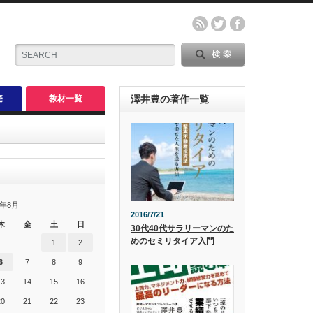
売
教材一覧
澤井豊の著作一覧
6年8月
2016/7/21
木
金
土
日
30代40代サラリーマンのた
めのセミリタイア入門
1
2
6
7
8
9
13
14
15
16
20
21
22
23