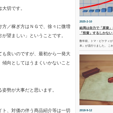
は大切です。
2025-2-10
け方／稼ぎ方はＮＧで、徐々に微増
結局は自力で「原資」
「投資」するしかない
方が望ましい」ということです。
数年前、トマ・ピケティが
本』が流行りました。 こ
ても良いのですが、最初から一発大
、傾向としてはうまくいかないこと
る姿勢が大事だと思います。
イト、対価の伴う商品紹介等は一切
2018-9-12