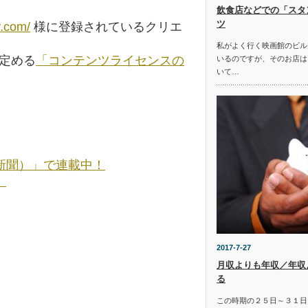
飲食店などでの「スタ
ツ
y.com/
様に登録されているクリエ
私がよく行く映画館のビル
の定める
「コンテンツライセンスの
いるのですが、そのお店は
いて…
新聞）」で連載中！
。
2017-7-27
月収よりも年収／年収
る
この時期の２５日～３１日