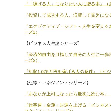
『「稼げる人」になりたい人に贈る本』（
『投資して成功する人、浪費して貧乏にな
『エグゼクティブ・シフト～人生を変える
ーズ1）
【ビジネス人生論シリーズ】
『経済的自由を目指して自分の人生に一歩
ーズ2）
『年収1,075万円を稼げる人の条件』（ビ
【組織・マネジメントシリーズ】
『あなたが上司になったら最初に読む本』
『仕事運・金運・財運を上げる「ビジネスマ
マネジメントシリーズ3）