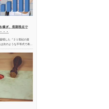
を稼ぎ、長期視点で
・・・
提唱した『２１世紀の資
れは次のような不等式で表…