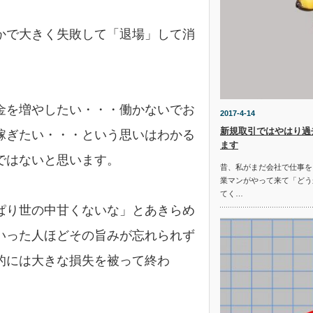
かで大きく失敗して「退場」して消
。
金を増やしたい・・・働かないでお
2017-4-14
新規取引ではやはり過
稼ぎたい・・・という思いはわかる
ます
ではないと思います。
昔、私がまだ会社で仕事を
業マンがやって来て「どう
てく…
ぱり世の中甘くないな」とあきらめ
いった人ほどその旨みが忘れられず
的には大きな損失を被って終わ
。