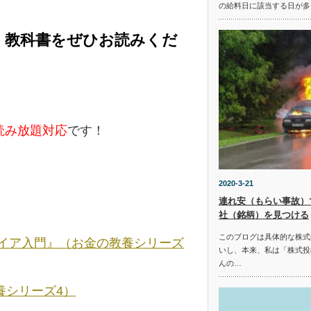
の給料日に該当する日が多
く教科書をぜひお読みくだ
e読み放題対応
です！
2020-3-21
連れ安（もらい事故）
社（銘柄）を見つける
このブログは具体的な株式
タイア入門』（お金の教養シリーズ
いし、本来、私は「株式投
んの…
養シリーズ4）