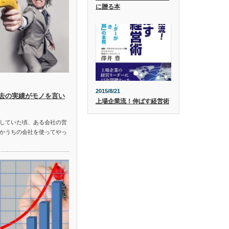
に贈る本
2015/8/21
去の実績がモノを言い
上場企業流！伸ばす経営術
していた頃、ある会社の営
かうちの会社を使ってやっ