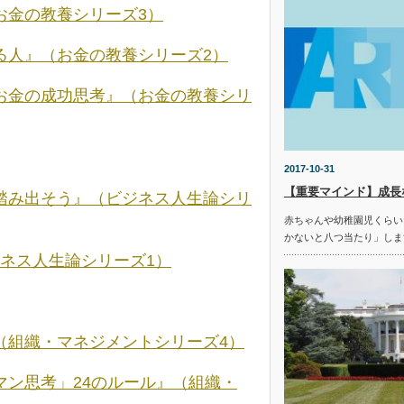
お金の教養シリーズ3）
る人』（お金の教養シリーズ2）
お金の成功思考』（お金の教養シリ
2017-10-31
【重要マインド】成長
踏み出そう』（ビジネス人生論シリ
赤ちゃんや幼稚園児くらい
かないと八つ当たり」しま
ジネス人生論シリーズ1）
（組織・マネジメントシリーズ4）
ン思考」24のルール』（組織・