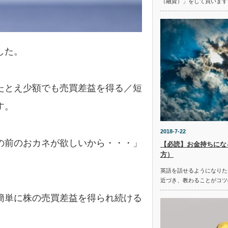
（融資）」をして買います
した。
たとえ少額でも売買差益を得る／短
す。
2018-7-22
の前のおカネが欲しいから・・・」
【必読】お金持ちにな
方）
英語を話せるようになりた
近づき、教わることがコツ
簡単に株の売買差益を得られ続ける