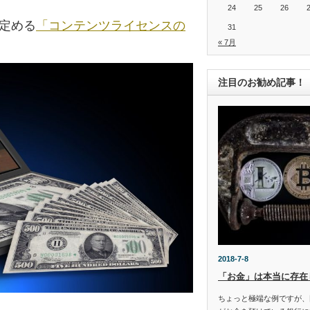
24
25
26
の定める
「コンテンツライセンスの
31
« 7月
注目のお勧め記事！
2018-7-8
「お金」は本当に存在
ちょっと極端な例ですが、