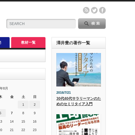
売
教材一覧
澤井豊の著作一覧
6年8月
2016/7/21
木
金
土
日
30代40代サラリーマンのた
めのセミリタイア入門
1
2
6
7
8
9
13
14
15
16
20
21
22
23