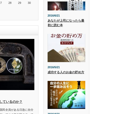
27
28
29
30
2016/6/21
あなたが上司になったら最
初に読む本
2016/5/21
成功する人のお金の貯め方
しているのか？
国民全員がある日急に自分