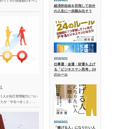
2016/4/21
行ってその預金額のすべて
経済的自由を目指して自分
の人生に一歩踏み出そう
2016/3/21
仕事運・金運・財運を上げ
る「ビジネスマン思考」24
のルール
！
う人が自己管理能力につい
なたが「やるべきこと」…
2016/2/21
「稼げる人」になりたい人