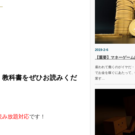
。
2019-2-6
【重要】マネーゲーム
雇われて働くのがイヤだ・
でお金を稼ぐにあたって、
く教科書をぜひお読みくだ
業す…
e読み放題対応
です！