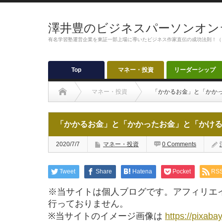
澤井豊のビジネスパーソンオン
有名学習塾運営企業を東証一部上場に導いたビジネス作家直伝の成功法則！（
Top
マネー・投資
リーダーシップ
マネー・投資
「かかるお金」と「かか
「かかるお金」と「かかったお金」と「かけ
2020/7/7
マネー・投資
0 Comments
Tweet
Share
Hatena
Pocket
RS
※当サイトは個人ブログです。アフィリエ
行っておりません。
※当サイトのイメージ画像は
https://pixaba