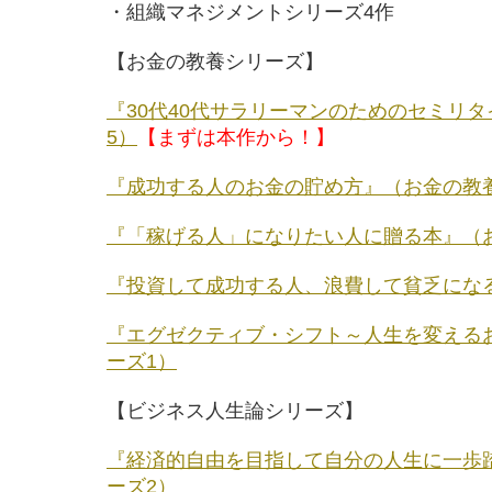
・組織マネジメントシリーズ4作
【お金の教養シリーズ】
『30代40代サラリーマンのためのセミリ
5）
【まずは本作から！】
『成功する人のお金の貯め方』（お金の教
『「稼げる人」になりたい人に贈る本』（
『投資して成功する人、浪費して貧乏にな
『エグゼクティブ・シフト～人生を変える
ーズ1）
【ビジネス人生論シリーズ】
『経済的自由を目指して自分の人生に一歩
ーズ2）