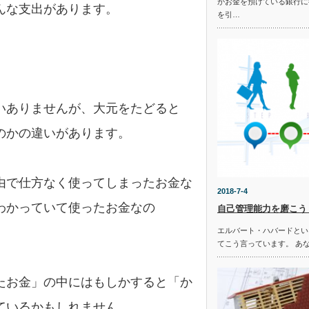
がお金を預けている銀行に
んな支出があります。
を引…
いありませんが、大元をたどると
のかの違いがあります。
由で仕方なく使ってしまったお金な
2018-7-4
わかっていて使ったお金なの
自己管理能力を磨こう
エルバート・ハバードとい
てこう言っています。 あ
たお金」の中にはもしかすると「か
ているかもしれません。