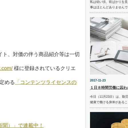
私は幼い頃、前ばかりを見
事はほとんどありませんで
イト、対価の伴う商品紹介等は一切
y.com/
様に登録されているクリエ
2017-11-23
の定める
「コンテンツライセンスの
１日８時間労働に囚わ
今日（11月23日）は、勤
健康で働ける身体があるこ
新聞）」で連載中！