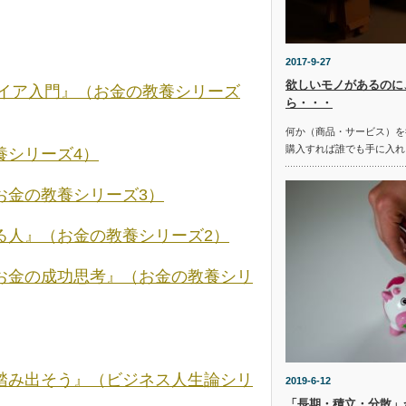
2017-9-27
欲しいモノがあるのに
タイア入門』（お金の教養シリーズ
ら・・・
何か（商品・サービス）を
購入すれば誰でも手に入れ
養シリーズ4）
お金の教養シリーズ3）
る人』（お金の教養シリーズ2）
お金の成功思考』（お金の教養シリ
踏み出そう』（ビジネス人生論シリ
2019-6-12
「長期・積立・分散」