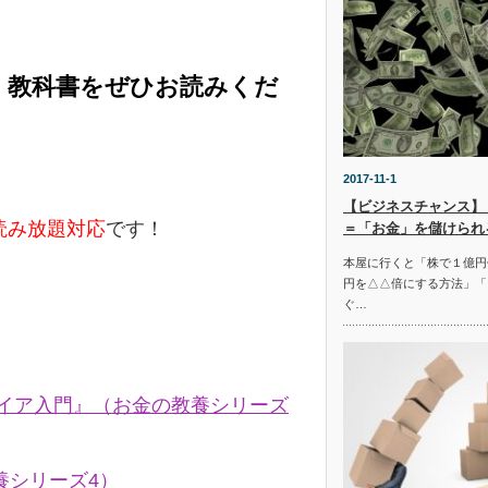
く教科書をぜひお読みくだ
2017-11-1
【ビジネスチャンス】
e読み放題対応
です！
＝「お金」を儲けられ
本屋に行くと「株で１億円
円を△△倍にする方法」「
ぐ…
タイア入門』（お金の教養シリーズ
養シリーズ4）