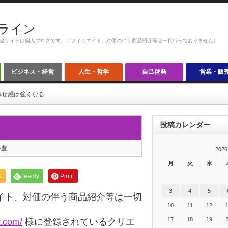
ライン
当サイトは個人ブログです。アフィリエイト、対価の伴う商品紹介等は一切行っておりません）
ビジネス・経営
人生・哲学
自己啓発
営業・販
幸せ感は強くなる
投稿カレンダー
る
井豊
202
月
火
水
S
feedly
Pin it
3
4
5
イト、対価の伴う商品紹介等は一切
10
11
12
17
18
19
y.com/
様に登録されているクリエ