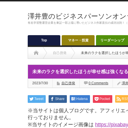
澤井豊のビジネスパーソンオン
有名学習塾運営企業を東証一部上場に導いたビジネス作家直伝の成功法則！（
Top
マネー・投資
リーダーシップ
自己啓発
未来のラクを選択したほうが
未来のラクを選択したほうが幸せ感は強くな
2023/7/30
自己啓発
0 Comments
澤
Tweet
Share
Hatena
Pocket
RS
※当サイトは個人ブログです。アフィリエ
行っておりません。
※当サイトのイメージ画像は
https://pixaba