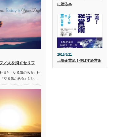
に贈る本
2015/8/21
上場企業流！伸ばす経営術
フ／火を消すセリフ
社員と「いる気のある」社
 「やる気がある」とい…