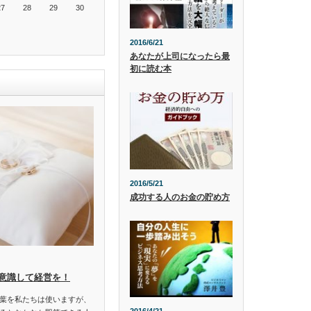
27
28
29
30
2016/6/21
あなたが上司になったら最
初に読む本
2016/5/21
成功する人のお金の貯め方
意識して経営を！
葉を私たちは使いますが、