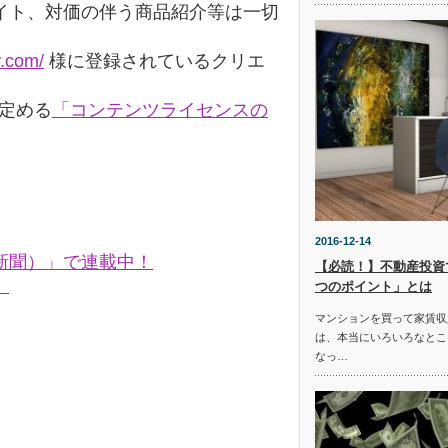
イト、対価の伴う商品紹介等は一切
y.com/
様に登録されているクリエ
の定める
「コンテンツライセンスの
2016-12-14
新聞）」で連載中！
【必読！】不動産投資
。
つのポイント」とは
マンションを買って家賃収
は、本当にいろいろなとこ
なっ…