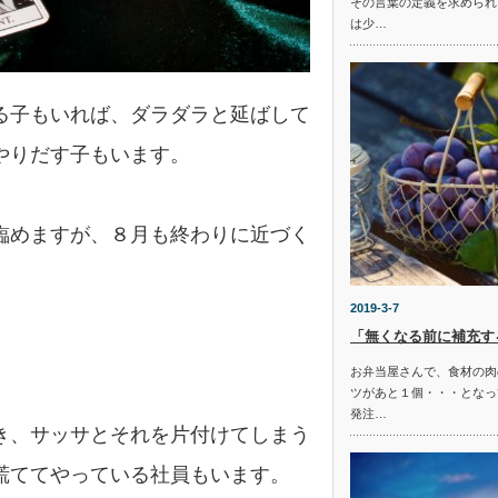
その言葉の定義を求められ
は少…
る子もいれば、ダラダラと延ばして
やりだす子もいます。
臨めますが、８月も終わりに近づく
2019-3-7
「無くなる前に補充す
お弁当屋さんで、食材の肉
ツがあと１個・・・となっ
発注…
き、サッサとそれを片付けてしまう
慌ててやっている社員もいます。