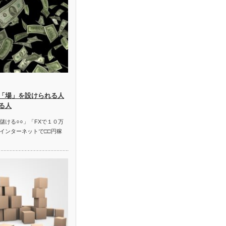
「場」を設けられる人
る人
儲ける○○」「FXで１０万
インターネットで□□円稼