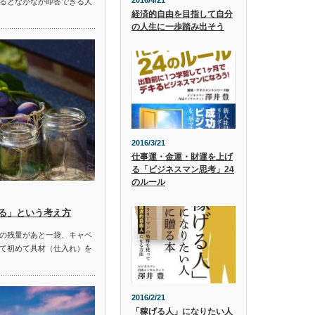
2016/4/21
るとなかなか即答できる人
経済的自由を目指して自分
の人生に一歩踏み出そう
2016/3/21
仕事運・金運・財運を上げ
る「ビジネスマン思考」24
のルール
る」という考え方
の残量があと一袋、キャベ
て初めて具材（仕入れ）を
2016/2/21
「稼げる人」になりたい人