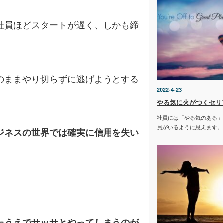
社員ほどスタートが遅く、しかも締
のままやり切らずに逃げようとする
2022-4-23
やる気に火がつくセリ
社員には「やる気のある」
員がいるように思えます。
ジネスの世界では
確実に
信用を失い
たうえでサッサと
やってしまうのが