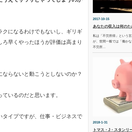
2017-10-15
あなたの収入は何のた
ラクになるわけでもないし、ギリギ
私は「不労所得」という言
しろ早くやったほうが評価は高まり
が、世間一般では「働かな
不労所…
にならないと動こうとしないのか？
っているのだと思います。
いタイプですが、仕事・ビジネスで
2018-1-31
。
トマス・J・スタンリ