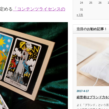
24
25
26
の定める
「コンテンツライセンスの
31
« 7月
注目のお勧め記事！
2017-4-17
経営者はブランド力を
よく「ブランド」という言