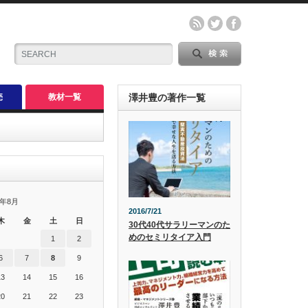
売
教材一覧
澤井豊の著作一覧
6年8月
2016/7/21
木
金
土
日
30代40代サラリーマンのた
めのセミリタイア入門
1
2
6
7
8
9
13
14
15
16
20
21
22
23