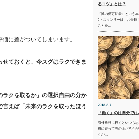
るコツ」とは？
『隣の億万長者』という本
J・スタンリーは、お金持
ことを…
評価に差がついてしまいます。
らせておくと、
今スグはラクできま
のラクを取るか」
の選択自由の分か
2018-8-7
で言えば「未来のラクを取ったほう
「働く」のは自分では
海外旅行に行くといつも思
機に乗って雲の上だろうが
うが…