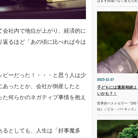
ばまず間違いなく変えられ
て会社内で地位が上がり、経済的に
り返るほど「あの頃に比べれば今は
ッピーだった！・・・と思う人は少
2023-11-27
にあったとか、会社が倒産したと
子どもには遺産相続よ
いかも？！
った何らかのネガティブ事情を抱え
世界的ベストセラー『DIE W
ね）／ビル・パーキンス』
あるとしても、人生は「好事魔多