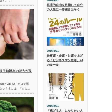
2016/4/21
ます。 …
経済的自由を目指して自分
の人生に一歩踏み出そう
2016/3/21
仕事運・金運・財運を上げ
る「ビジネスマン思考」24
のルール
り生前贈与のほうが良
ITH ZERO（ゼロで死
という本には、「もし…
2016/2/21
「稼げる人」になりたい人