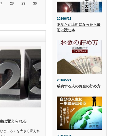
27
28
29
30
2016/6/21
あなたが上司になったら最
初に読む本
2016/5/21
成功する人のお金の貯め方
生は変えられる
むところ」を大きく変えれ