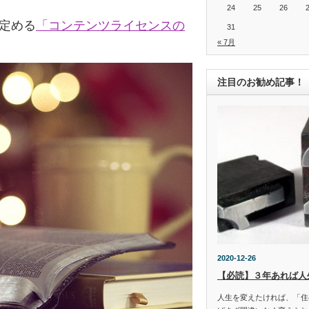
24
25
26
の定める
「コンテンツライセンスの
31
« 7月
注目のお勧め記事！
2020-12-26
【必読】３年あれば人
人生を変えたければ、「住