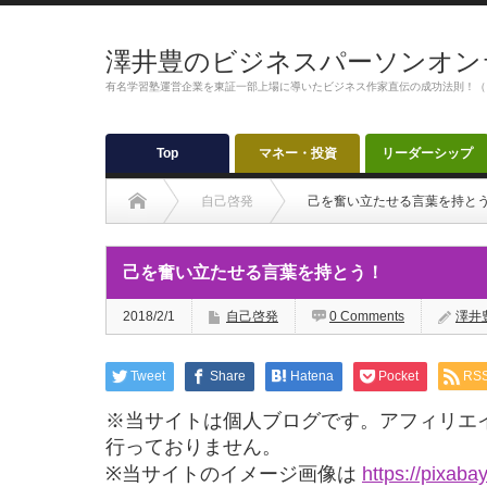
澤井豊のビジネスパーソンオン
有名学習塾運営企業を東証一部上場に導いたビジネス作家直伝の成功法則！（
Top
マネー・投資
リーダーシップ
自己啓発
己を奮い立たせる言葉を持と
己を奮い立たせる言葉を持とう！
2018/2/1
自己啓発
0 Comments
澤井
Tweet
Share
Hatena
Pocket
RS
※当サイトは個人ブログです。アフィリエ
行っておりません。
※当サイトのイメージ画像は
https://pixaba