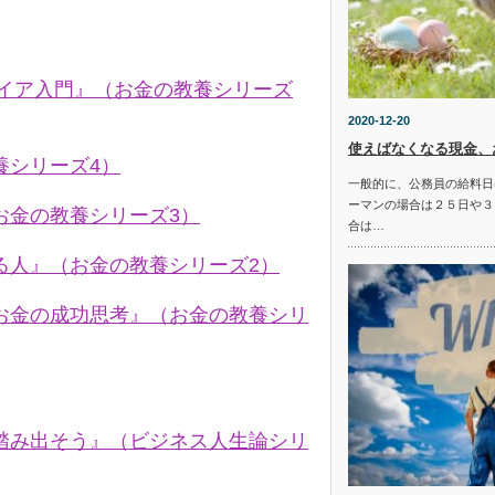
タイア入門』（お金の教養シリーズ
2020-12-20
使えばなくなる現金、
養シリーズ4）
一般的に、公務員の給料日
ーマンの場合は２５日や３
お金の教養シリーズ3）
合は…
る人』（お金の教養シリーズ2）
お金の成功思考』（お金の教養シリ
踏み出そう』（ビジネス人生論シリ