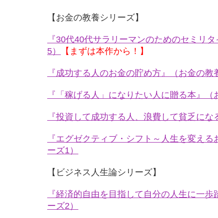
【お金の教養シリーズ】
『30代40代サラリーマンのためのセミリ
5）
【まずは本作から！】
『成功する人のお金の貯め方』（お金の教
『「稼げる人」になりたい人に贈る本』（
『投資して成功する人、浪費して貧乏にな
『エグゼクティブ・シフト～人生を変える
ーズ1）
【ビジネス人生論シリーズ】
『経済的自由を目指して自分の人生に一歩
ーズ2）