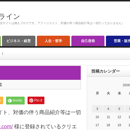
ライン
当サイトは個人ブログです。アフィリエイト、対価の伴う商品紹介等は一切行っておりません）
ビジネス・経営
人生・哲学
自己啓発
営業・販
う！
投稿カレンダー
豊
202
月
火
水
S
feedly
Pin it
3
4
5
イト、対価の伴う商品紹介等は一切
10
11
12
17
18
19
y.com/
様に登録されているクリエ