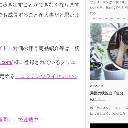
サラリーマンは「仮に今、
に歩き出すことができなくなります
いたとき、果たして今と同
だろ…
でも成長することが大事だと思いま
イト、対価の伴う商品紹介等は一切
y.com/
様に登録されているクリエ
の定める
「コンテンツライセンスの
2022-7-9
周囲の状況は「自分」
の・・・
W・クレメント・ストーン
にしましょう。 なぜなら
新聞）」で連載中！
。