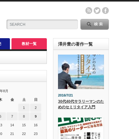
売
教材一覧
澤井豊の著作一覧
6年8月
2016/7/21
木
金
土
日
30代40代サラリーマンのた
めのセミリタイア入門
1
2
6
7
8
9
13
14
15
16
20
21
22
23