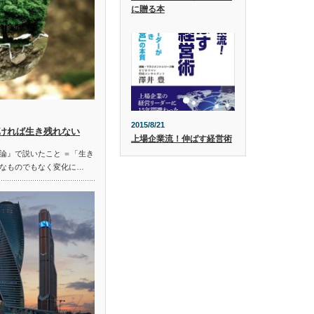
に贈る本
2015/8/21
ければ生き残れない
上場企業流！伸ばす経営術
論』で説いたこと ＝「生き
なものでもなく変化に…