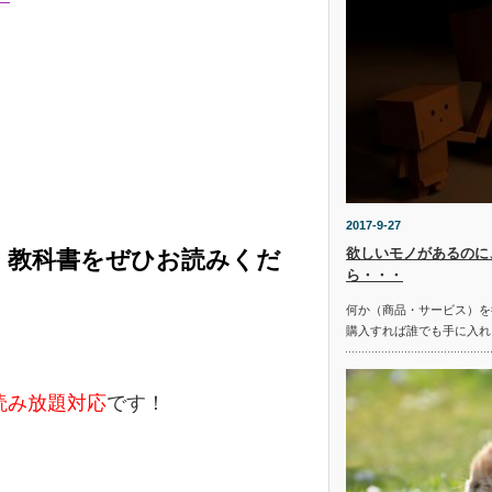
2017-9-27
欲しいモノがあるのに
く教科書をぜひお読みくだ
ら・・・
何か（商品・サービス）を
購入すれば誰でも手に入れ
e読み放題対応
です！