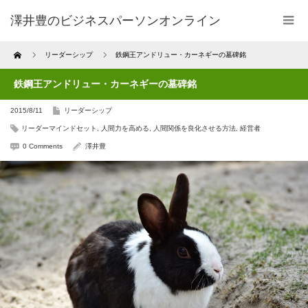
澤井豊のビジネスパーソンオンライン
Home
リーダーシップ
鉄鋼王アンドリュー・カーネギーの墓碑銘
鉄鋼王アンドリュー・カーネギーの墓碑銘
2015/8/11
リーダーシップ
リーダーマインドセット
,
人間力を高める
,
人間関係を良化させる方法
,
経営者
0 Comments
澤井豊