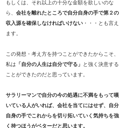
もしくは、それ以上の十分な金額を欲しいのな
ら、
会社を離れたところで自分
自身の手で
第２の
収入源を確保しな
ければいけ
ない
・・・とも言え
ます。
この発想・考え方を持つことができたからこそ、
私は
「自分の人生は自分で守る」
と強く決意する
ことができたのだと思っています。
サラリーマンで自分の今の処遇に不満
をもって嘆
いている人がいれば、会社を
当てにはせず、自分
自身の手でこれから
を切り拓いていく気持ちを強
く持つほうが
ベターだと思います。