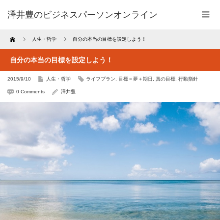
澤井豊のビジネスパーソンオンライン
Home
人生・哲学
自分の本当の目標を設定しよう！
自分の本当の目標を設定しよう！
2015/9/10
人生・哲学
ライフプラン
,
目標＝夢＋期日
,
真の目標
,
行動指針
0 Comments
澤井豊