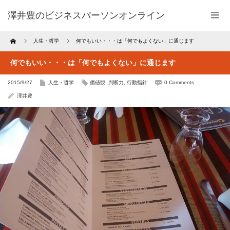
澤井豊のビジネスパーソンオンライン
Home
人生・哲学
何でもいい・・・は「何でもよくない」に通じます
何でもいい・・・は「何でもよくない」に通じます
2015/9/27
人生・哲学
価値観
,
判断力
,
行動指針
0 Comments
澤井豊