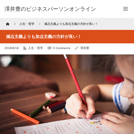
澤井豊のビジネスパーソンオンライン
Home
人生・哲学
減点主義よりも加点主義の方針が良い！
減点主義よりも加点主義の方針が良い！
2018/8/19
人生・哲学
0 Comments
澤井豊