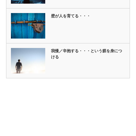
壁が人を育てる・・・
我慢／辛抱する・・・という躾を身につ
ける