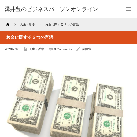
澤井豊のビジネスパーソンオンライン
Home
人生・哲学
お金に関する３つの言語
お金に関する３つの言語
2020/2/16
人生・哲学
0 Comments
澤井豊