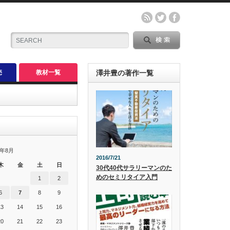
売
教材一覧
澤井豊の著作一覧
6年8月
2016/7/21
木
金
土
日
30代40代サラリーマンのた
めのセミリタイア入門
1
2
6
7
8
9
13
14
15
16
20
21
22
23