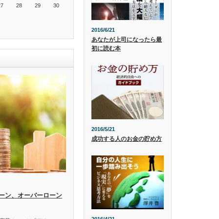
27
28
29
30
2016/6/21
あなたが上司になったら最
初に読む本
2016/5/21
成功する人のお金の貯め方
ーン、オーバーローン