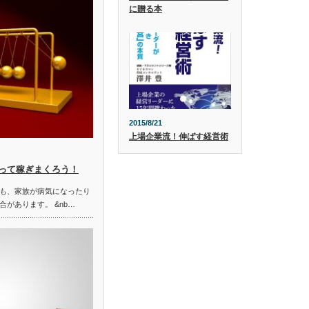
に贈る本
2015/8/21
上場企業流！伸ばす経営術
って稼ぎまくろう！
も、家族が病気になったり
があります。 &nb…