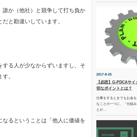
、誰か（他社）と競争して打ち負か
とだと勘違いしています。
をする人が少なからずいますし、そ
2017-8-25
ます。
【必読】G-PDCAサ
切なポイントとは？
仕事をするときでもお金を
なことの一つに、「仕組み
とが…
になるということは「他人に価値を
。