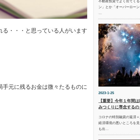
不動産投資でよく出てくる
ン」とか「オーバーローン
…
れる・・・と思っている人がいます
局手元に残るお金は微々たるものに
2023-1-25
【重要】今年１年間は
みつくりに専念するの
コロナの特別融資の返済＋
経済環境の悪いところを見
も出…