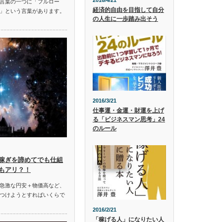
2016/4/21
言葉の一つに「フルロー
経済的自由を目指して自分
」という言葉があります。
の人生に一歩踏み出そう
2016/3/21
仕事運・金運・財運を上げ
る「ビジネスマン思考」24
のルール
稼ぎを諦めてでも仕組
もアリ？！
急激な円安＋物価高など、
つけようとすればいくらで
2016/2/21
「稼げる人」になりたい人