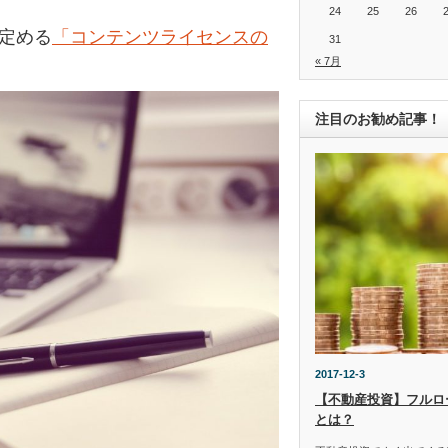
24
25
26
の定める
「コンテンツライセンスの
31
« 7月
注目のお勧め記事！
2017-12-3
【不動産投資】フルロ
とは？