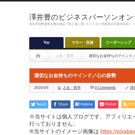
澤井豊のビジネスパーソンオン
有名学習塾運営企業を東証一部上場に導いたビジネス作家直伝の成功法則！（
Top
マネー・投資
リーダーシップ
人生・哲学
適切なお金持ちのマインド
適切なお金持ちのマインド／心の姿勢
2020/3/5
人生・哲学
0 Comments
澤
Tweet
Share
Hatena
Pocket
RS
※当サイトは個人ブログです。アフィリエ
行っておりません。
※当サイトのイメージ画像は
https://pixaba