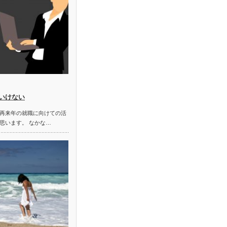
いけない
再来年の就職に向けての活
思います。 なかな…