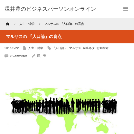
澤井豊のビジネスパーソンオンライン
Home
人生・哲学
マルサスの 『人口論』の盲点
マルサスの 『人口論』の盲点
2015/8/22
人生・哲学
『人口論』
,
マルサス
,
時事ネタ
,
行動指針
0 Comments
澤井豊