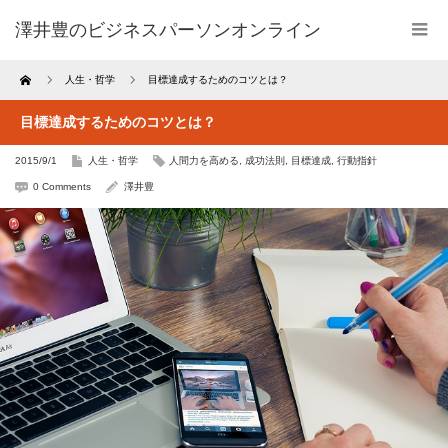
澤井豊のビジネスパーソンオンライン
Home
人生・哲学
目標達成するためのコツとは？
目標達成するためのコツとは？
2015/9/1
人生・哲学
人間力を高める
,
成功法則
,
目標達成
,
行動指針
0 Comments
澤井豊