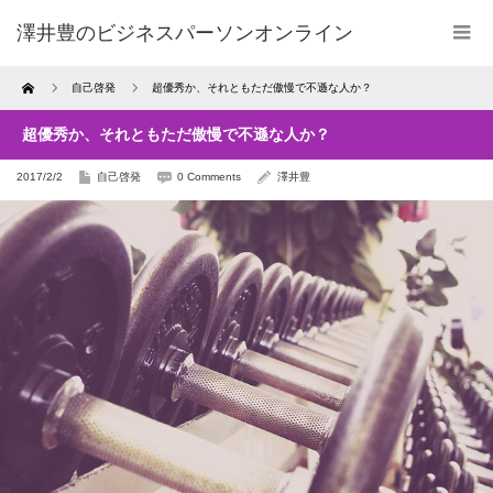
澤井豊のビジネスパーソンオンライン
Home
自己啓発
超優秀か、それともただ傲慢で不遜な人か？
超優秀か、それともただ傲慢で不遜な人か？
2017/2/2
自己啓発
0 Comments
澤井豊