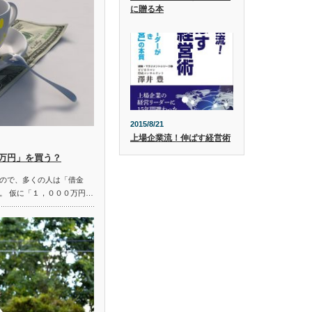
に贈る本
2015/8/21
上場企業流！伸ばす経営術
0万円」を買う？
ので、多くの人は「借金
。 仮に「１，０００万円…