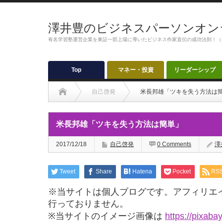
澤井豊のビジネスパーソンオン
有名学習塾運営企業を東証一部上場に導いたビジネス作家直伝の成功法則！（
Top
マネー・投資
リーダーシップ
自己啓発
米長邦雄「ツキを失う方法は
米長邦雄「ツキを失う方法は簡単」
2017/12/18
自己啓発
0 Comments
澤
Tweet
Share
Hatena
Pocket
RS
※当サイトは個人ブログです。アフィリエ
行っておりません。
※当サイトのイメージ画像は
https://pixaba