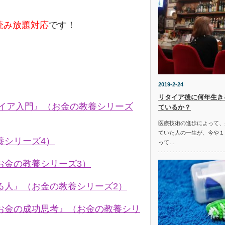
e読み放題対応
です！
2019-2-24
リタイア後に何年生き
タイア入門』（お金の教養シリーズ
ているか？
医療技術の進歩によって、
ていた人の一生が、今や１
養シリーズ4）
って…
お金の教養シリーズ3）
る人』（お金の教養シリーズ2）
お金の成功思考』（お金の教養シリ