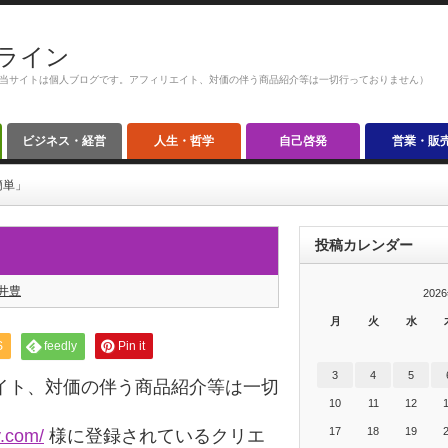
ライン
当サイトは個人ブログです。アフィリエイト、対価の伴う商品紹介等は一切行っておりません）
ビジネス・経営
人生・哲学
自己啓発
営業・販
簡単」
投稿カレンダー
井豊
202
月
火
水
S
feedly
Pin it
3
4
5
イト、対価の伴う商品紹介等は一切
10
11
12
17
18
19
y.com/
様に登録されているクリエ