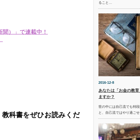
ること…
新聞）」で連載中！
。
2016-12-8
あなたは「お金の教育
ますか？
世の中には自己流でも特段
と、自己流ではやり過ごせ
く教科書をぜひお読みくだ