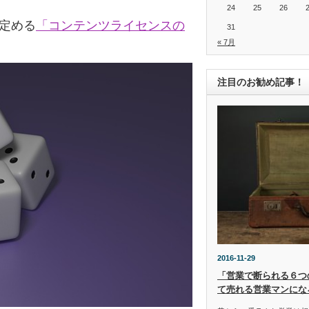
24
25
26
の定める
「コンテンツライセンスの
31
« 7月
注目のお勧め記事！
2016-11-29
「営業で断られる６つ
て売れる営業マンにな