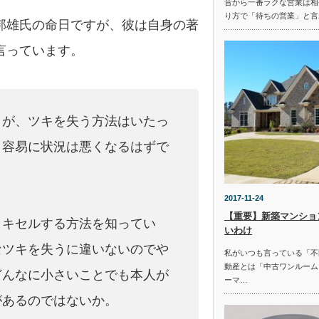
昔から一番ラクな営業は相
り方で「待ちの営業」と言
邦雄氏の命日ですが、彼は自身の著
言っています。
うが、ツキを失う方法はいたっ
、容易に状況は悪くなるはずで
2017-11-24
【重要】新築マンショ
くキセルする方法を知ってい
いわけ
なツキを失うに違いないのでや
私がいつも言っている「不
動産とは「中古ワンルーム
どんなに小さいことでも本人が
ーマ…
があるのではないか。