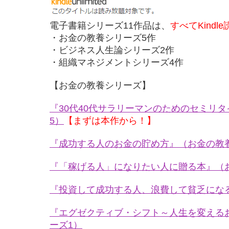
電子書籍シリーズ11作品は、
すべてKindl
・お金の教養シリーズ5作
・ビジネス人生論シリーズ2作
・組織マネジメントシリーズ4作
【お金の教養シリーズ】
『30代40代サラリーマンのためのセミリ
5）
【まずは本作から！】
『成功する人のお金の貯め方』（お金の教
『「稼げる人」になりたい人に贈る本』（
『投資して成功する人、浪費して貧乏にな
『エグゼクティブ・シフト～人生を変える
ーズ1）