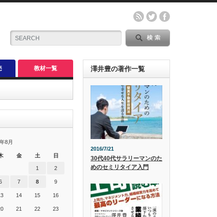
売
教材一覧
澤井豊の著作一覧
6年8月
2016/7/21
木
金
土
日
30代40代サラリーマンのた
めのセミリタイア入門
1
2
6
7
8
9
13
14
15
16
20
21
22
23