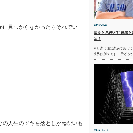
2017-3-9
かに見つからなかったらそれでい
歳をとるほどに若者と
は？
同じ家に住む家族であって
視界は別々です。 子ども
。
分の人生のツキを落としかねないも
2017-10-9