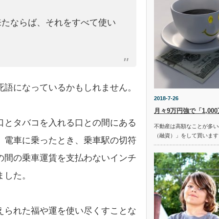
来たならば、それをすべて使い
死語になっているかもしれません。
2018-7-26
月々9万円強で「1,00
口とタバコを入れる口との間にある
不動産は高額なことが多い
（融資）」をして買います
、電車に乗ったとき、乗車駅の切符
の間の乗車運賃を支払わないインチ
ました。
えられた福や運を使い尽くすことな