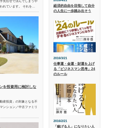
2016/4/21
手先任せで済んでしまうや
経済的自由を目指して自分
われています。 それを…
の人生に一歩踏み出そう
2016/3/21
仕事運・金運・財運を上げ
る「ビジネスマン思考」24
のルール
ンを投資用に検討しな
動産投資」の対象となる不
マンション／中古ファミリ
2016/2/21
「稼げる人」になりたい人