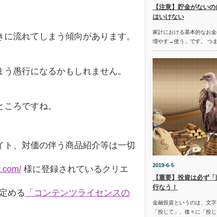
【注意】貯金がないの
はいけない
家計における基本的なお金
きに流れてしまう傾向があります。
増やす→使う」です。 つ
まう愚行になるかもしれません。
ところですね。
イト、対価の伴う商品紹介等は一切
2019-6-5
y.com/
様に登録されているクリエ
【重要】投資は必ず「
行なう！
の定める
「コンテンツライセンスの
金融投資というのは、文字
「投じて」、後々に「投じ