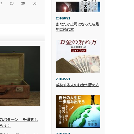
27
28
29
30
2016/6/21
あなたが上司になったら最
初に読む本
2016/5/21
成功する人のお金の貯め方
のパターン」を研究し
ろう！