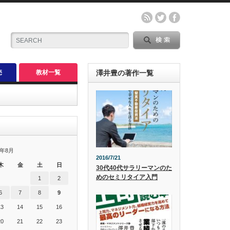
売
教材一覧
澤井豊の著作一覧
6年8月
2016/7/21
木
金
土
日
30代40代サラリーマンのた
めのセミリタイア入門
1
2
6
7
8
9
13
14
15
16
20
21
22
23