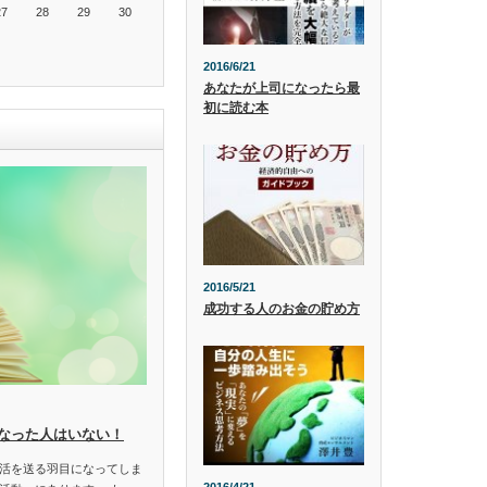
27
28
29
30
2016/6/21
あなたが上司になったら最
初に読む本
2016/5/21
成功する人のお金の貯め方
なった人はいない！
活を送る羽目になってしま