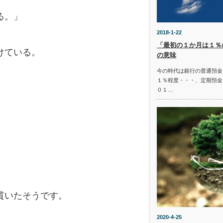
る。」
2018-1-22
「最初の１か月は１％
けている。
の意味
今の時代は銀行の普通預金
１％程度・・・、定期預金
０１…
貫いたそうです。
2020-4-25