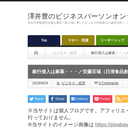
澤井豊のビジネスパーソンオン
有名学習塾運営企業を東証一部上場に導いたビジネス作家直伝の成功法則！（
Top
マネー・投資
リーダーシップ
ビジネス・経営
銀行借入は麻薬・・・
銀行借入は麻薬・・・／安藤百福（日清食品
2019/9/24
ビジネス・経営
0 Comments
Tweet
Share
Hatena
Pocket
RS
※当サイトは個人ブログです。アフィリエ
行っておりません。
※当サイトのイメージ画像は
https://pixaba