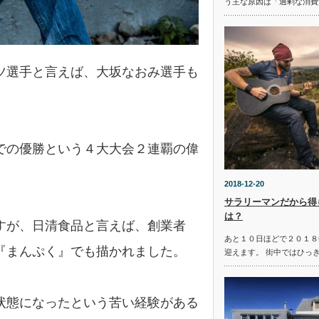
う主な原因は「過剰な消費
ツ選手と言えば、大坂なおみ選手も
での優勝という４大大会２連覇の偉
2018-12-20
サラリーマンだから得
は？
すが、日清食品と言えば、創業者
あと１０日ほどで２０１８
『まんぷく』でも描かれました。
迎えます。 街中ではひっ
状態になったという苦い経験がある