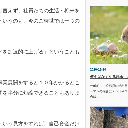
は言えず、社員たちの生活・将来を
というのも、今のご時世では一つの
ドを加速的に上げる」ということも
2020-12-20
使えばなくなる現金、
事業展開をすると１０年かかるとこ
一般的に、公務員の給料日
ーマンの場合は２５日や３
間を半分に短縮できることもありま
合は…
という見方をすれば、自己資金だけ