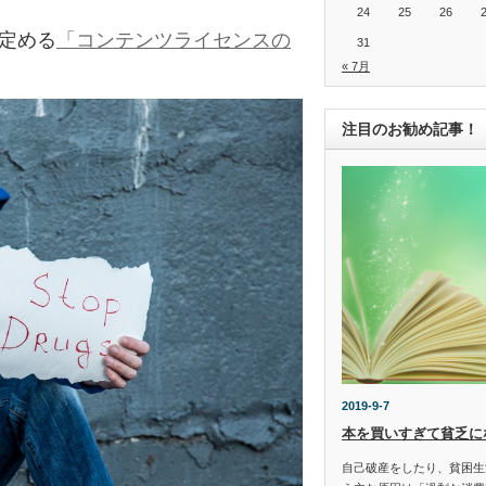
24
25
26
の定める
「コンテンツライセンスの
31
« 7月
注目のお勧め記事！
2019-9-7
本を買いすぎて貧乏に
自己破産をしたり、貧困生