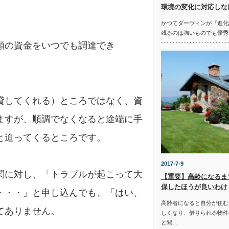
環境の変化に対応しな
かつてダーウィンが『進化
残るのは強いものでも優秀
額の資金をいつでも調達でき
貸してくれる）ところではなく、資
ますが、順調でなくなると途端に手
と迫ってくるところです。
2017-7-9
関に対し、「トラブルが起こって大
【重要】高齢になるま
保したほうが良いわけ
・・・」と申し込んでも、「はい、
高齢者になると自分が住む
てありません。
しくなり、借りられる物件
と聞…