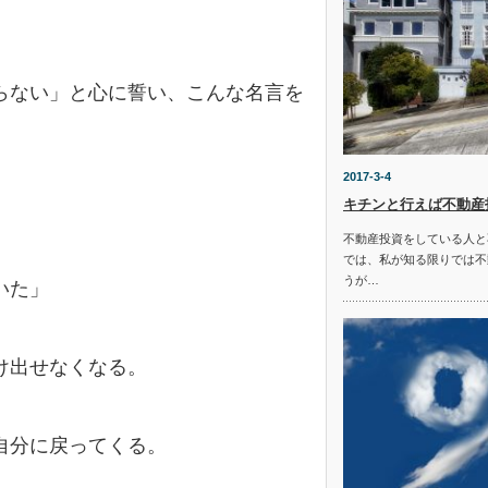
らない」と心に誓い、こんな名言を
2017-3-4
キチンと行えば不動産
不動産投資をしている人と
では、私が知る限りでは不
うが…
いた」
け出せなくなる。
自分に戻ってくる。