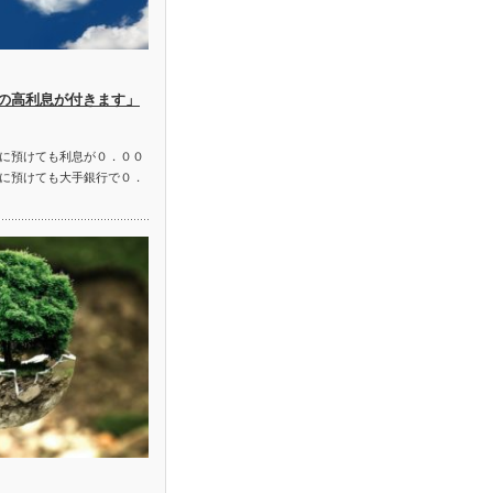
の高利息が付きます」
に預けても利息が０．００
に預けても大手銀行で０．