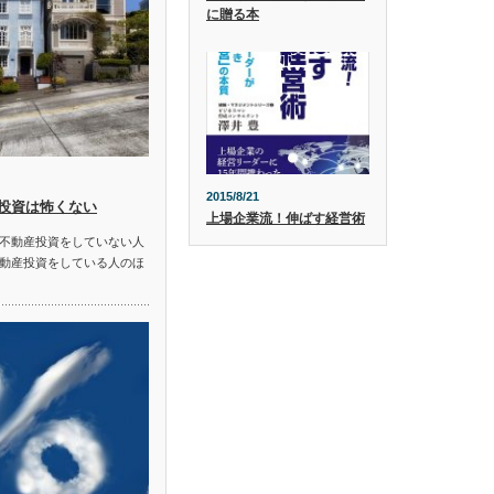
に贈る本
2015/8/21
投資は怖くない
上場企業流！伸ばす経営術
不動産投資をしていない人
動産投資をしている人のほ