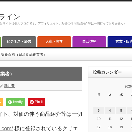
ライン
当サイトは個人ブログです。アフィリエイト、対価の伴う商品紹介等は一切行っておりません）
ビジネス・経営
人生・哲学
自己啓発
営業・販
／安藤百福（日清食品創業者）
投稿カレンダー
創業者）
澤井豊
202
月
火
水
S
feedly
Pin it
3
4
5
イト、対価の伴う商品紹介等は一切
10
11
12
17
18
19
y.com/
様に登録されているクリエ