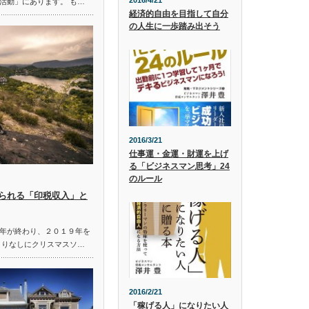
2016/4/21
活動」にあります。 も…
経済的自由を目指して自分
の人生に一歩踏み出そう
2016/3/21
仕事運・金運・財運を上げ
る「ビジネスマン思考」24
のルール
られる「印税収入」と
年が終わり、２０１９年を
きりなしにクリスマスソ…
2016/2/21
「稼げる人」になりたい人