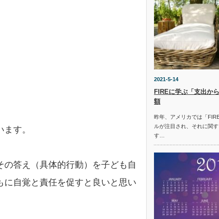
2021-5-14
FIREに学ぶ「支出か
額
昨年、アメリカでは「FI
ルが注目され、それに関す
います。
す…
その答え（具体的行動）を子ども自
もに自覚と責任を促すと良いと思い