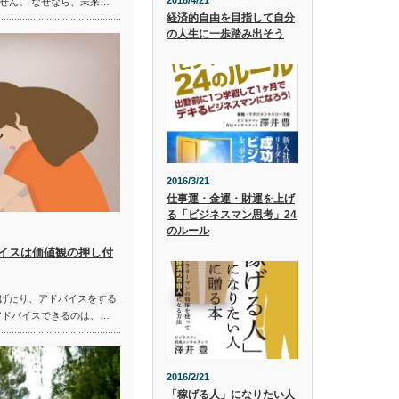
2016/4/21
せん。 なぜなら、未来…
経済的自由を目指して自分
の人生に一歩踏み出そう
2016/3/21
仕事運・金運・財運を上げ
る「ビジネスマン思考」24
のルール
イスは価値観の押し付
げたり、アドバイスをする
アドバイスできるのは、…
2016/2/21
「稼げる人」になりたい人