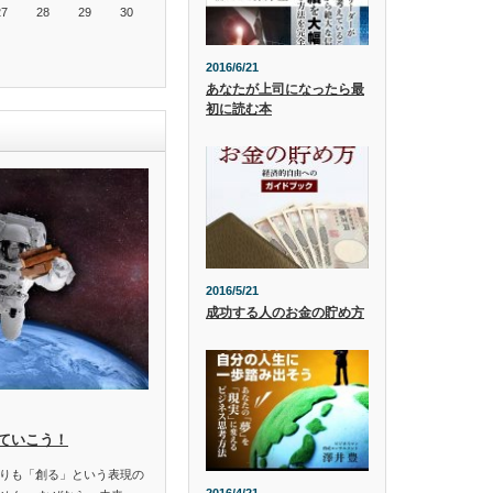
27
28
29
30
2016/6/21
あなたが上司になったら最
初に読む本
2016/5/21
成功する人のお金の貯め方
ていこう！
りも「創る」という表現の