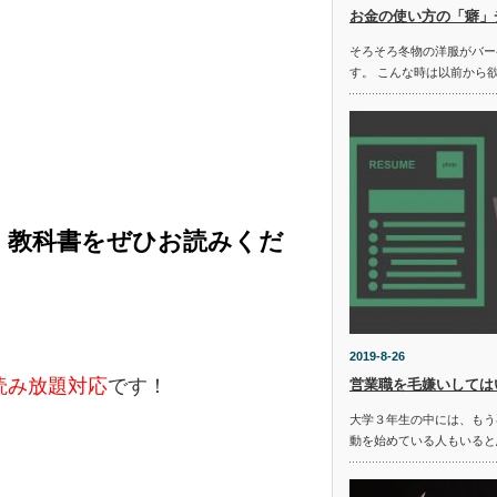
お金の使い方の「癖」
そろそろ冬物の洋服がバー
す。 こんな時は以前から
く教科書をぜひお読みくだ
2019-8-26
e読み放題対応
です！
営業職を毛嫌いしては
大学３年生の中には、もう
動を始めている人もいると