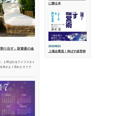
に贈る本
2015/8/21
ら割り出す」財資産の金
上場企業流！伸ばす経営術
RE」と呼ばれるライフスタイ
る本がよく売れたそうで