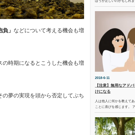
ほうが正しいのかもしれま
抱負」
などについて考える機会も増
スの時期になるとこうした機会も増
2018-6-11
【注意】無用なアドバ
けになる
その夢の実現を頭から否定してぶち
人は他人に何かを教えてあ
ことに喜びを感じます。 