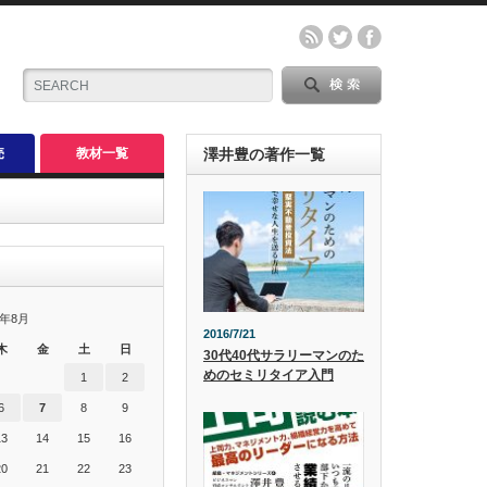
売
教材一覧
澤井豊の著作一覧
6年8月
2016/7/21
木
金
土
日
30代40代サラリーマンのた
めのセミリタイア入門
1
2
6
7
8
9
13
14
15
16
20
21
22
23