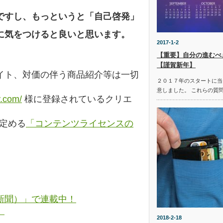
ですし、もっというと「自己啓発」
に気をつけると良いと思います。
2017-1-2
【重要】自分の進むべ
【謹賀新年】
イト、対価の伴う商品紹介等は一切
２０１７年のスタートに当
意しました。 これらの質
y.com/
様に登録されているクリエ
の定める
「コンテンツライセンスの
新聞）」で連載中！
。
2018-2-18