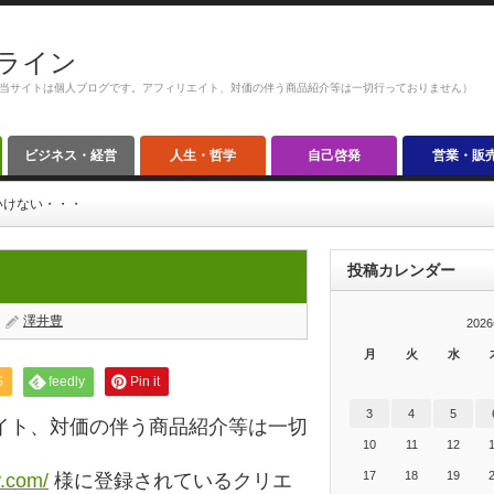
ライン
当サイトは個人ブログです。アフィリエイト、対価の伴う商品紹介等は一切行っておりません）
ビジネス・経営
人生・哲学
自己啓発
営業・販
いけない・・・
投稿カレンダー
澤井豊
202
月
火
水
S
feedly
Pin it
3
4
5
イト、対価の伴う商品紹介等は一切
10
11
12
17
18
19
y.com/
様に登録されているクリエ