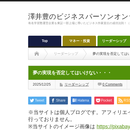
澤井豊のビジネスパーソンオン
有名学習塾運営企業を東証一部上場に導いたビジネス作家直伝の成功法則！（
Top
マネー・投資
リーダーシップ
リーダーシップ
夢の実現を否定しては
夢の実現を否定してはいけない・・・
2025/12/25
リーダーシップ
0 Comments
Tweet
Share
Hatena
Pocket
RS
※当サイトは個人ブログです。アフィリエ
行っておりません。
※当サイトのイメージ画像は
https://pixaba