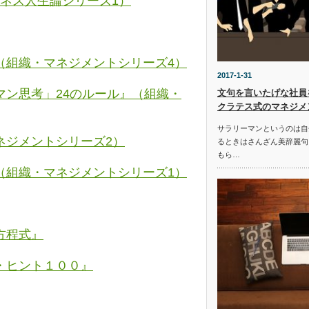
ジネス人生論シリーズ1）
（組織・マネジメントシリーズ4）
2017-1-31
ン思考」24のルール』（組織・
文句を言いたげな社員
クラテス式のマネジメ
サラリーマンというのは自
ネジメントシリーズ2）
るときはさんざん美辞麗句
もら…
（組織・マネジメントシリーズ1）
方程式』
・ヒント１００』