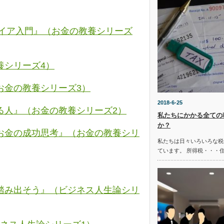
タイア入門』（お金の教養シリーズ
養シリーズ4）
お金の教養シリーズ3）
2018-6-25
る人』（お金の教養シリーズ2）
私たちにかかる全ての
か？
お金の成功思考』（お金の教養シリ
私たちは日々いろいろな税
ています。 所得税・・・
踏み出そう』（ビジネス人生論シリ