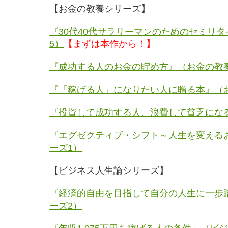
【お金の教養シリーズ】
『30代40代サラリーマンのためのセミリ
5）
【まずは本作から！】
『成功する人のお金の貯め方』（お金の教
『「稼げる人」になりたい人に贈る本』（
『投資して成功する人、浪費して貧乏にな
『エグゼクティブ・シフト～人生を変える
ーズ1）
【ビジネス人生論シリーズ】
『経済的自由を目指して自分の人生に一歩
ーズ2）