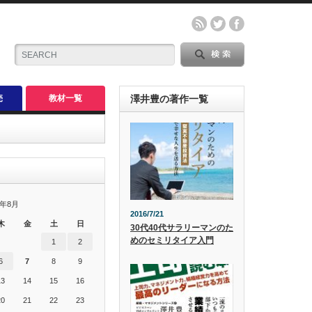
売
教材一覧
澤井豊の著作一覧
6年8月
2016/7/21
木
金
土
日
30代40代サラリーマンのた
めのセミリタイア入門
1
2
6
7
8
9
13
14
15
16
20
21
22
23