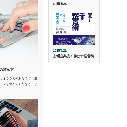
に贈る本
2015/8/21
上場企業流！伸ばす経営術
の求め方
を１００％使わなくても銀
ーンを組んで）行なうこと