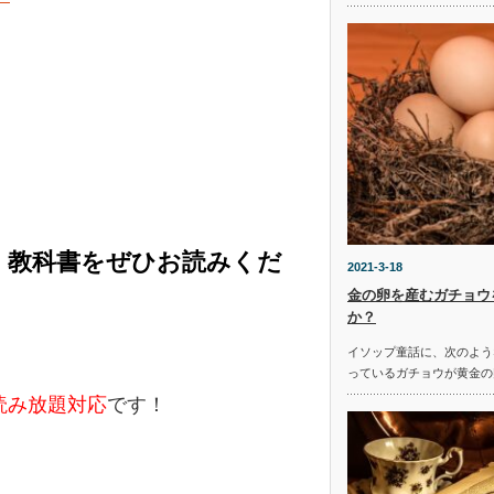
く教科書をぜひお読みくだ
2021-3-18
金の卵を産むガチョウ
か？
イソップ童話に、次のよう
っているガチョウが黄金の
e読み放題対応
です！