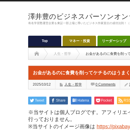
澤井豊のビジネスパーソンオン
有名学習塾運営企業を東証一部上場に導いたビジネス作家直伝の成功法則！（
Top
マネー・投資
リーダーシップ
人生・哲学
お金があるのに食費を削っ
お金があるのに食費を削ってケチるのはうま
2025/10/12
人生・哲学
0 Comments
Tweet
Share
Hatena
Pocket
RS
※当サイトは個人ブログです。アフィリエ
行っておりません。
※当サイトのイメージ画像は
https://pixaba