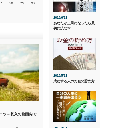
27
28
29
30
2016/6/21
あなたが上司になったら最
初に読む本
2016/5/21
成功する人のお金の貯め方
コツ＝収入の範囲内で