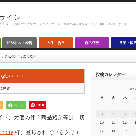
ライン
当サイトは個人ブログです。アフィリエイト、対価の伴う商品紹介等は一切行っておりません）
ビジネス・経営
人生・哲学
自己啓発
営業・販
てケチるのはうまくない・・・
投稿カレンダー
くない・・・
澤井豊
202
月
火
水
S
feedly
Pin it
3
4
5
イト、対価の伴う商品紹介等は一切
10
11
12
17
18
19
y.com/
様に登録されているクリエ