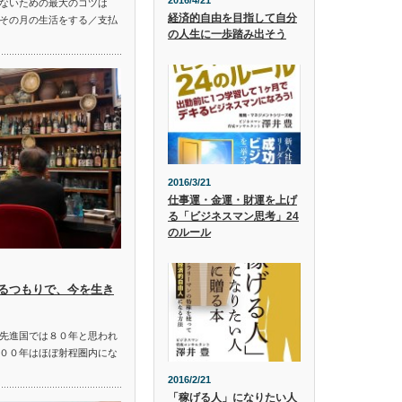
2016/4/21
ないための最大のコツは
経済的自由を目指して自分
その月の生活をする／支払
の人生に一歩踏み出そう
2016/3/21
仕事運・金運・財運を上げ
る「ビジネスマン思考」24
のルール
るつもりで、今を生き
先進国では８０年と思われ
００年はほぼ射程圏内にな
2016/2/21
「稼げる人」になりたい人