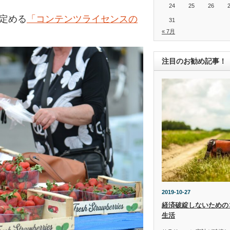
24
25
26
の定める
「コンテンツライセンスの
31
« 7月
注目のお勧め記事！
2019-10-27
経済破綻しないための
生活