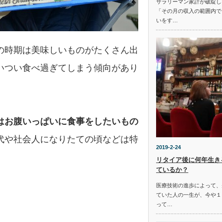
サラリーマン家計が破綻し
「その月の収入の範囲内で
いをす…
の時期は美味しいものがたくさん出
いつい食べ過ぎてしまう傾向があり
は
お腹いっぱいに食事をしたいもの
代や社会人になりたての頃などは特
2019-2-24
リタイア後に何年生き
ているか？
医療技術の進歩によって、
ていた人の一生が、今や１
って…