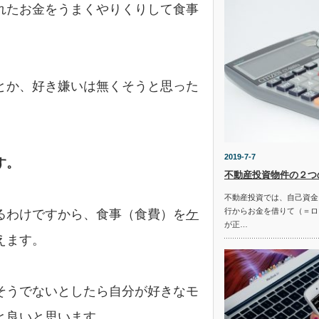
れたお金をうまくやりくりして食事
とか、好き嫌いは無くそうと思った
2019-7-7
す。
不動産投資物件の２つ
不動産投資では、自己資金
行からお金を借りて（＝ロ
るわけですから、食事（食費）を
ケ
が正…
えます。
そうでないとしたら自分が好きなモ
と良いと思います。