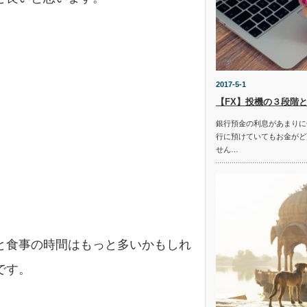
2017-5-1
【FX】投機の３段階
銀行預金の利息があまりに
行に預けていてもお金がど
せん…
と食事の時間はもっと多いかもしれ
です。