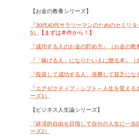
【お金の教養シリーズ】
『30代40代サラリーマンのためのセミリ
5）
【まずは本作から！】
『成功する人のお金の貯め方』（お金の教
『「稼げる人」になりたい人に贈る本』（
『投資して成功する人、浪費して貧乏にな
『エグゼクティブ・シフト～人生を変える
ーズ1）
【ビジネス人生論シリーズ】
『経済的自由を目指して自分の人生に一歩
ーズ2）