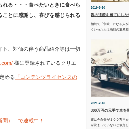
られる・・・食べたいときに食べら
2019-8-10
ることに感謝し、
喜びを感じられる
親の遺産を当てにしな
相続で「争続」になる人が
ういった人は高額の遺産相
イト、対価の伴う商品紹介等は一切
y.com/
様に登録されているクリエ
の定める
「コンテンツライセンスの
2021-2-16
300万円の元手で車を
仮に今自分が３００万円を
新聞）」で連載中！
が決まっていないと仮定し
。