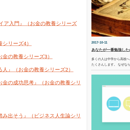
タイア入門』（お金の教養シリーズ
2017-10-11
養シリーズ4）
あなたが一番勉強した
お金の教養シリーズ3）
多くの人は中学から高校へ
たくさんします。 なぜな
る人』（お金の教養シリーズ2）
お金の成功思考』（お金の教養シリ
踏み出そう』（ビジネス人生論シリ