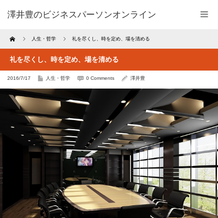
澤井豊のビジネスパーソンオンライン
Home
人生・哲学
礼を尽くし、時を定め、場を清める
礼を尽くし、時を定め、場を清める
2016/7/17
人生・哲学
0 Comments
澤井豊