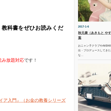
く教科書をぜひお読みくだ
2017-1-6
秋元康（あきもと や
葉
おニャン子クラブやAKB4
出・プロデュースしてきた
な…
e読み放題対応
です！
タイア入門』（お金の教養シリーズ