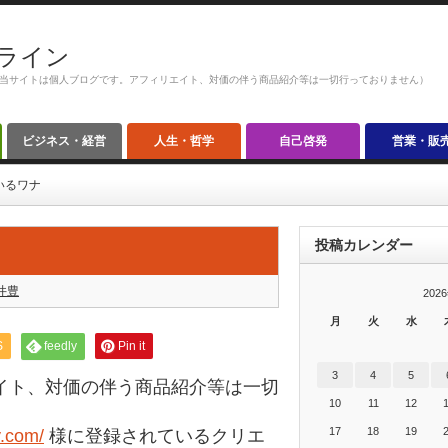
ライン
当サイトは個人ブログです。アフィリエイト、対価の伴う商品紹介等は一切行っておりません）
ビジネス・経営
人生・哲学
自己啓発
営業・販
いるワナ
投稿カレンダー
井豊
202
月
火
水
S
feedly
Pin it
3
4
5
イト、対価の伴う商品紹介等は一切
10
11
12
17
18
19
y.com/
様に登録されているクリエ