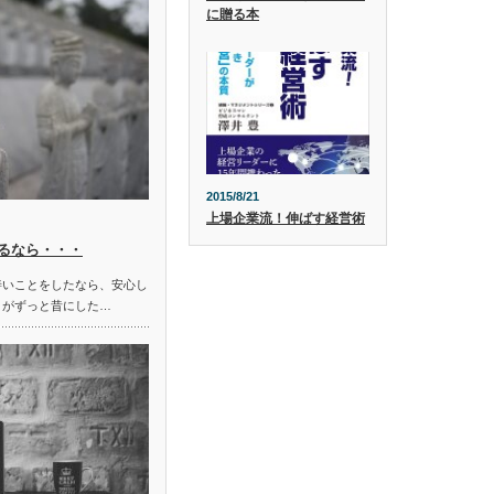
に贈る本
2015/8/21
上場企業流！伸ばす経営術
るなら・・・
善いことをしたなら、安心し
とがずっと昔にした…