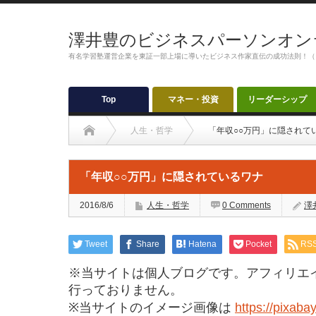
澤井豊のビジネスパーソンオン
有名学習塾運営企業を東証一部上場に導いたビジネス作家直伝の成功法則！（
Top
マネー・投資
リーダーシップ
人生・哲学
「年収○○万円」に隠されて
「年収○○万円」に隠されているワナ
2016/8/6
人生・哲学
0 Comments
澤
Tweet
Share
Hatena
Pocket
RS
※当サイトは個人ブログです。アフィリエ
行っておりません。
※当サイトのイメージ画像は
https://pixaba