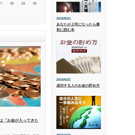
27
28
29
30
2016/6/21
あなたが上司になったら最
初に読む本
2016/5/21
成功する人のお金の貯め方
は「お金が入ってきた