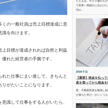
たとえば、今５０歳の人が
で世界一周旅行に出かけた
円の…
多くの一般社員は売上目標達成に意
意識を向けます。
売上目標が達成されれば自然と利益
、優れた経営者の手腕です。
2018-3-11
られた仕事にまい進して、きちんと
【重要】税金を払って
産を買ってから税金を
ありがたいことになります。
昔、不動産投資を勉強し始
が落ちた学び」がいくつも
を意識して仕事をする人がいたら、