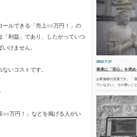
ロールできる「売上○○万円！」の
は「利益」であり、したがっていつ
ばいけません。
2022-7-17
れないコストです。
将来に「安心」を求め
お釈迦様の言葉です。 「
ていなさい。 その善いこ
・
収○○万円！」などを掲げる人がい