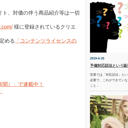
イト、対価の伴う商品紹介等は一切
y.com/
様に登録されているクリエ
の定める
「コンテンツライセンスの
2019-6-25
予備対応話法という販
営業では「対応話法」とい
必要で、これができていな
新聞）」で連載中！
こと…
。