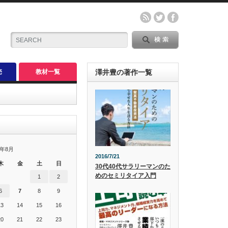
売
教材一覧
澤井豊の著作一覧
6年8月
2016/7/21
木
金
土
日
30代40代サラリーマンのた
めのセミリタイア入門
1
2
6
7
8
9
13
14
15
16
20
21
22
23