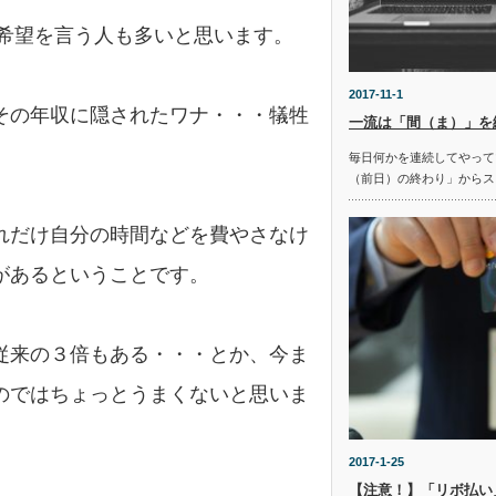
う希望を言う人も多いと思います。
2017-11-1
その年収に隠されたワナ・・・犠牲
一流は「間（ま）」を
毎日何かを連続してやって
（前日）の終わり」からス
れだけ自分の時間などを費やさなけ
があるということです。
従来の３倍もある・・・とか、今ま
のではちょっとうまくないと思いま
2017-1-25
【注意！】「リボ払い