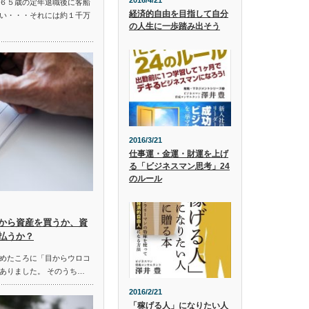
2016/4/21
６５歳の定年退職後に客船
経済的自由を目指して自分
い・・・それには約１千万
の人生に一歩踏み出そう
2016/3/21
仕事運・金運・財運を上げ
る「ビジネスマン思考」24
のルール
から資産を買うか、資
払うか？
めたころに「目からウロコ
ありました。 そのうち…
2016/2/21
「稼げる人」になりたい人