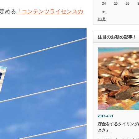
24
25
26
の定める
「コンテンツライセンスの
31
« 7月
注目のお勧め記事！
2017-4-21
貯金をするタイミング
とき」