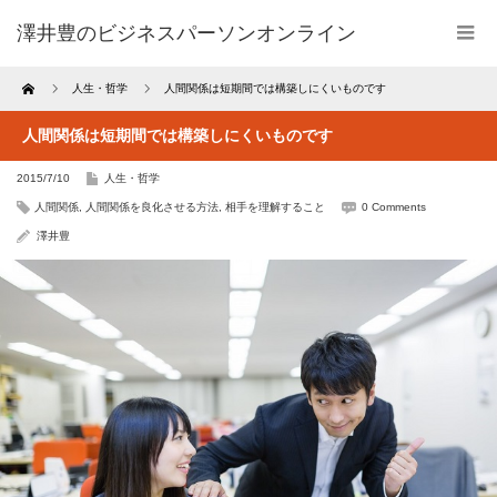
澤井豊のビジネスパーソンオンライン
Home
人生・哲学
人間関係は短期間では構築しにくいものです
人間関係は短期間では構築しにくいものです
2015/7/10
人生・哲学
人間関係
,
人間関係を良化させる方法
,
相手を理解すること
0 Comments
澤井豊