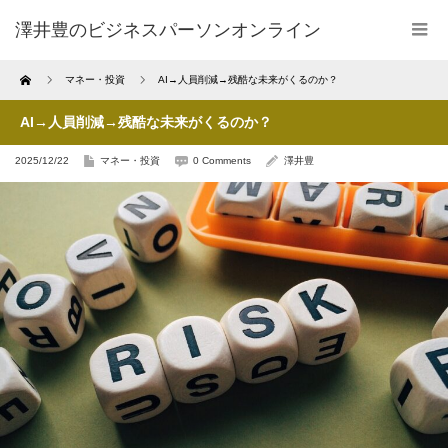
澤井豊のビジネスパーソンオンライン
Home
マネー・投資
AI→人員削減→残酷な未来がくるのか？
AI→人員削減→残酷な未来がくるのか？
2025/12/22
マネー・投資
0 Comments
澤井豊