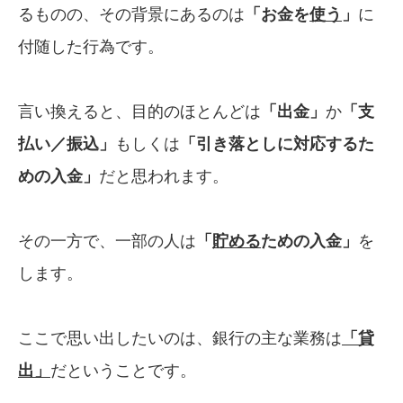
るものの、その背景にあるのは
「お金を
使う
」
に
付随した行為です。
言い換えると、目的のほとんどは
「出金」
か
「支
払い／振込」
もしくは
「引き落とし
に対応
する
た
めの入金」
だと思われます。
その一方で、一部の人は
「
貯める
ため
の入金」
を
します。
ここで思い出したいのは、銀行の主な業務は
「貸
出」
だということです。