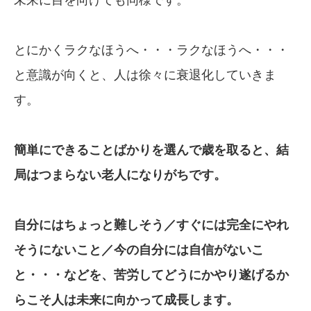
未来に目を向けても同様です。
とにかくラクなほうへ・・・ラクなほうへ・・・
と意識が向くと、人は徐々に衰退化していきま
す。
簡単にできることばかりを選んで歳を取る
と、結
局はつまらない老人になりがちです。
自分にはちょっと難しそう
／すぐには
完全
にやれ
そうにないこと／今
の自分には
自信がないこ
と・・・などを、
苦労してどう
にか
やり遂げるか
らこそ
人は未来に
向かって
成長します。